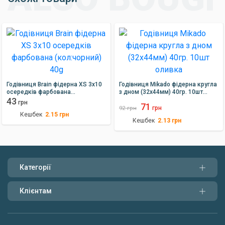
Годівниця Brain фідерна XS 3x10
Годівниця Mikado фідерна кругла
осередків фарбована
з дном (32х44мм) 40гр. 10шт
(кол:чорний) 40g
43
оливка
грн
71
грн
92
грн
Кешбек
2.15
грн
Кешбек
2.13
грн
Категорії
Клієнтам