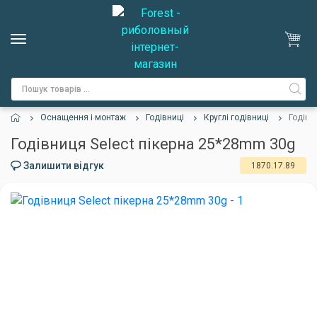
Оснащення і монтаж
Годівниці
Круглі годівниці
Годівн
Годівниця Select пікерна 25*28mm 30g
Залишити відгук
1870.17.89