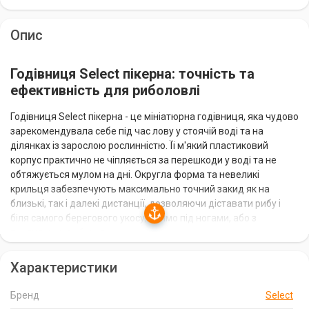
Опис
Годівниця Select пікерна: точність та
ефективність для риболовлі
Годівниця Select пікерна - це мініатюрна годівниця, яка чудово
зарекомендувала себе під час лову у стоячій воді та на
ділянках із зарослою рослинністю. Її м'який пластиковий
корпус практично не чіпляється за перешкоди у воді та не
обтяжується мулом на дні. Округла форма та невеликі
крильця забезпечують максимально точний закид як на
близькі, так і далекі дистанції, дозволяючи діставати рибу і
біля самого берегового укосу, прямо під ногами, або з
протилежного берега.
Характеристики
Особливості годівниці Select пікерної:
Точність закиду:
Округла форма та невеликі крильця
Бренд
Select