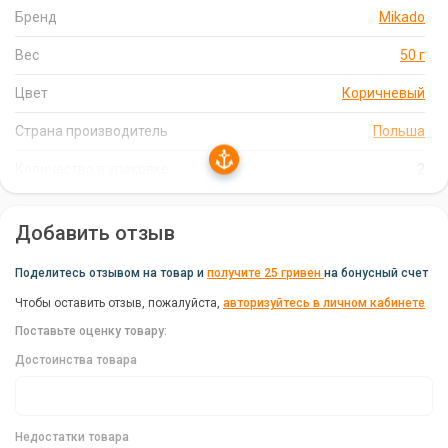
Бренд
Mikado
ребристому стержню.
Удобный Соединитель:
Оснащены соединителем для
Вес
50 г
быстрой замены поводков.
Цвет
Коричневый
Идеальный Вес:
50 г для оптимального заброса и
эффективной рыбалки.
Страна производитель
Польша
Надежное Крепление:
Конусный ребристый стержень
Количество в упаковке
2
обеспечивает стабильное крепление кормушки.
Вместительность:
Вместительная конструкция для
Добавить отзыв
размещения прикормки.
Прочность и Долговечность:
Изготовлены из
Поделитесь отзывом на товар и
получите 25 гривен
на бонусный счет
качественных материалов для длительного использования.
Чтобы оставить отзыв, пожалуйста,
авторизуйтесь в личном кабинете
Поставьте оценку товару:
Комплектация
Достоинства товара
Каждая упаковка содержит 2 кормушки коричневого цвета
весом по 50 г каждая.
Недостатки товара