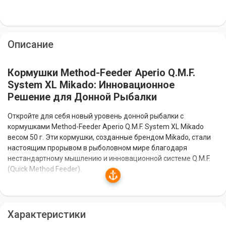
Описание
Кормушки Method-Feeder Aperio Q.M.F.
System XL Mikado: Инновационное
Решение для Донной Рыбалки
Откройте для себя новый уровень донной рыбалки с
кормушками Method-Feeder Aperio Q.M.F. System XL Mikado
весом 50 г. Эти кормушки, созданные брендом Mikado, стали
настоящим прорывом в рыболовном мире благодаря
нестандартному мышлению и инновационной системе Q.M.F.
(Quick Method Feeder).
Особенности и Преимущества
Характеристики
Инновационная Система Q.M.F.:
Быстрая замена
кормушек без перевязывания оснастки благодаря конусному