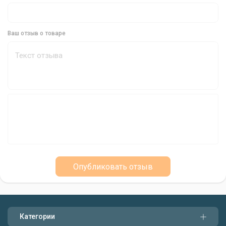
окружающей средой, не пугая рыбу. Это делает ее идеальным
выбором для ловли осторожной и пугливой рыбы.
Ваш отзыв о товаре
Упаковка для Удобства
Упаковка кормушки Aperio Q.M.F. System XL включает 2
кормушки весом 60 г каждая, что обеспечивает долгий и
успешный заброс вашей наживки.
Новая Эра Метод Фидер
Кормушка Aperio Q.M.F. System XL - это не просто очередная
кормушка, а инновационное решение, которое открывает
новую эру в донной рыбалке. Она воплощает в себе самые
передовые технологии и практичность, делая процесс ловли
Опубликовать отзыв
более эффективным и увлекательным.
Категории