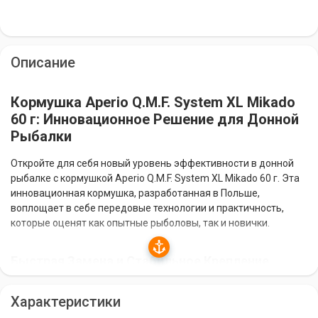
Описание
Кормушка Aperio Q.M.F. System XL Mikado
60 г: Инновационное Решение для Донной
Рыбалки
Откройте для себя новый уровень эффективности в донной
рыбалке с кормушкой Aperio Q.M.F. System XL Mikado 60 г. Эта
инновационная кормушка, разработанная в Польше,
воплощает в себе передовые технологии и практичность,
которые оценят как опытные рыболовы, так и новички.
Быстрая Замена и Стабильное Крепление
Кормушка Aperio Q.M.F. System XL оснащена уникальной
Характеристики
системой Q.M.F. (Quick Method Feeder), которая позволяет
быстро менять кормушку без необходимости перевязывать