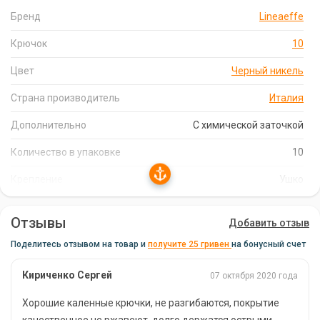
захват рыбы. Черное никелированное покрытие защищает
Бренд
Lineaeffe
крючок от коррозии, продлевая срок его службы.
Крючок
10
Удобство и Практичность
Цвет
Черный никель
Упаковка содержит 10 крючков, что позволяет вам иметь
запас на случай потери или повреждения. Крючок имеет
Страна производитель
Италия
размер №10 и оснащен ушком для удобства прикрепления
Дополнительно
С химической заточкой
различных наживок.
Количество в упаковке
10
Качество и Производство
Крепление
Ушко
Lineaeffe Kaptura Iseama производится в Италии, что
гарантирует высокое качество и надежность. Выбирая этот
Отзывы
крючок, вы можете быть уверены в успешной и продуктивной
Добавить отзыв
рыбалке.
Поделитесь отзывом на товар и
получите 25 гривен
на бонусный счет
Кириченко Сергей
07 октября 2020 года
Хорошие каленные крючки, не разгибаются, покрытие