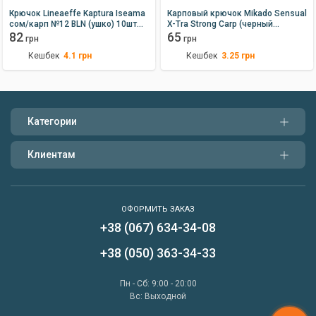
Крючок Lineaeffe Kaptura Iseama
Карповый крючок Mikado Sensual
сом/карп №12 BLN (ушко) 10шт
X-Tra Strong Carp (черный
Made in Korea
82
матовый) № 12
65
грн
грн
Кешбек
Кешбек
4.1
грн
3.25
грн
Категории
Клиентам
ОФОРМИТЬ ЗАКАЗ
+38 (067) 634-34-08
Написать нам
+38 (050) 363-34-33
Перезвонить мне
Пн - Сб: 9:00 - 20:00
Вс: Выходной