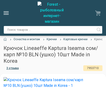
Оснастка и монтаж
Крючки
Карповые крючки
Крючок L
Крючок Lineaeffe Kaptura Iseama сом/
карп №10 BLN (ушко) 10шт Made in
Korea
3 отзыва
7953710