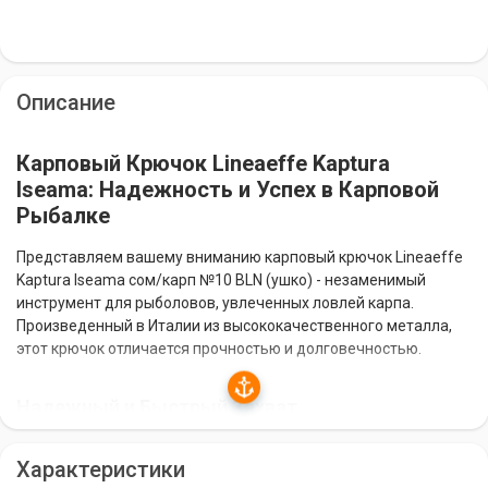
Описание
Карповый Крючок Lineaeffe Kaptura
Iseama: Надежность и Успех в Карповой
Рыбалке
Представляем вашему вниманию карповый крючок Lineaeffe
Kaptura Iseama сом/карп №10 BLN (ушко) - незаменимый
инструмент для рыболовов, увлеченных ловлей карпа.
Произведенный в Италии из высококачественного металла,
этот крючок отличается прочностью и долговечностью.
Надежный и Быстрый Захват
Крючок Lineaeffe Kaptura Iseama оснащен химически
Характеристики
заточенным жалом, что обеспечивает надежный и быстрый