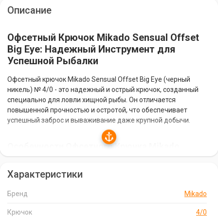
Описание
Офсетный Крючок Mikado Sensual Offset
Big Eye: Надежный Инструмент для
Успешной Рыбалки
Офсетный крючок Mikado Sensual Offset Big Eye (черный
никель) № 4/0 - это надежный и острый крючок, созданный
специально для ловли хищной рыбы. Он отличается
повышенной прочностью и остротой, что обеспечивает
успешный заброс и вываживание даже крупной добычи.
Особенности Офсетного Крючка Mikado
Sensual Offset Big Eye
Характеристики
Увеличенное ушко:
Увеличенное ушко крючка
обеспечивает удобство использования вместе с огрузкой в
Бренд
Mikado
виде Чебурашки.
Черный никель:
Благодаря покрытию из черного никеля
Крючок
4/0