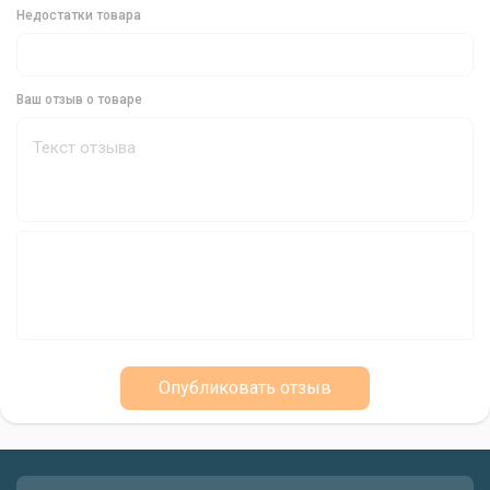
№ 5/0 - 2 шт
Недостатки товара
Крепление:
Ушко
Ваш отзыв о товаре
Mikado Sensual Offset Big Eye: Ваш Надежный
Спутник на Рыбалке
Офсетный крючок Mikado Sensual Offset Big Eye - это
незаменимый инструмент для успешной рыбалки на хищную
рыбу. Его прочность, острота и удобство использования
делают его идеальным выбором для опытных рыболовов.
Приобретайте офсетный крючок Mikado Sensual Offset Big Eye
и наслаждайтесь результативной рыбалкой!
Опубликовать отзыв