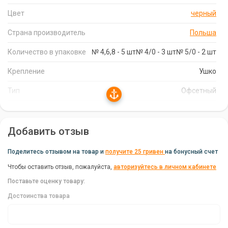
крючок надежно зацепляется за рыбью пасть, что
Цвет
черный
гарантирует надежную подсечку и вываживание.
Прочность и острота:
Крючок Mikado Sensual Offset Big
Страна производитель
Польша
Eye отличается повышенной прочностью и остротой, что
Количество в упаковке
позволяет успешно ловить даже крупную и сильную хищную
№ 4,6,8 - 5 шт№ 4/0 - 3 шт№ 5/0 - 2 шт
рыбу.
Крепление
Ушко
Характеристики Офсетного Крючка Mikado
Тип
Офсетный
Sensual Offset Big Eye
Тип крючка
Оффсетный
Бренд:
Mikado
Добавить отзыв
Страна производитель:
Польша
Поделитесь отзывом на товар и
получите 25 гривен
на бонусный счет
Тип:
Офсетный
Чтобы оставить отзыв, пожалуйста,
авторизуйтесь в личном кабинете
Цвет:
Черный
Поставьте оценку товару:
Количество в упаковке:
Достоинства товара
№ 4,6,8 - 5 шт
№ 4/0 - 3 шт