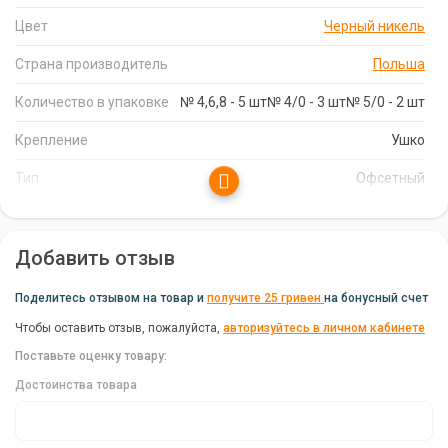
Увеличенное ушко:
Увеличенное ушко позволяет удобно
Цвет
Черный никель
использовать крючок вместе с огрузкой в виде Чебурашки.
Идеально подходит для ловли хищной рыбы:
Отлично
Страна производитель
Польша
подходит для ловли щуки, судака, окуня и других хищников.
Количество в упаковке
№ 4,6,8 - 5 шт№ 4/0 - 3 шт№ 5/0 - 2 шт
Характеристики офсетного крючка Mikado
Крепление
Ушко
Sensual Offset Big Eye:
Тип
Офсетный
Бренд:
Mikado
Тип крючка
Ушко
Страна производитель:
Польша
Добавить отзыв
Тип:
Офсетный
Цвет:
Черный никель
Поделитесь отзывом на товар и
получите 25 гривен
на бонусный счет
Количество в упаковке:
№ 4,6,8 - 5 шт, № 4/0 - 3 шт, № 5/0 -
Чтобы оставить отзыв, пожалуйста,
авторизуйтесь в личном кабинете
2 шт
Поставьте оценку товару:
Крепление:
Ушко
Достоинства товара
Крючок:
5/0