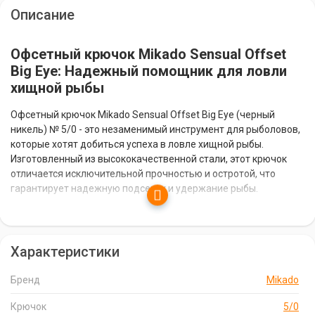
Описание
Офсетный крючок Mikado Sensual Offset
Big Eye: Надежный помощник для ловли
хищной рыбы
Офсетный крючок Mikado Sensual Offset Big Eye (черный
никель) № 5/0 - это незаменимый инструмент для рыболовов,
которые хотят добиться успеха в ловле хищной рыбы.
Изготовленный из высококачественной стали, этот крючок
отличается исключительной прочностью и остротой, что
гарантирует надежную подсечку и удержание рыбы.
Особенности офсетного крючка Mikado
Sensual Offset Big Eye:
Характеристики
Прочность и острота:
Изготовлен из высококачественной
Бренд
Mikado
стали, что обеспечивает исключительную прочность и
остроту крючка.
Крючок
5/0