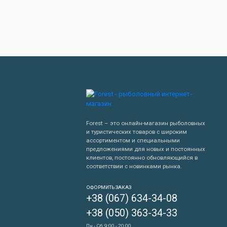
Forest – это онлайн-магазин рыболовных
и туристических товаров с широким
ассортиментом и специальными
предложениями для новых и постоянных
клиентов, постоянно обновляющийся в
соответствии с новинками рынка.
Написать нам
ОФОРМИТЬ ЗАКАЗ
+38 (067) 634-34-08
Перезвонить мне
+38 (050) 363-34-33
Пн - Сб: 9:00 - 20:00