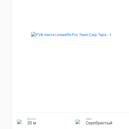
Мебель для кемпинга
Джиг головки
Готовка на природе
Электроника
Длина
Цвет
20 м
Серебристый