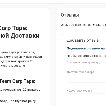
Отзывы
Отзывов еще нет. Вы можете 
arp Tape:
ной Доставки
Добавить отзыв
Поделитесь отзывом на 
струмент для рыболовов,
Чтобы оставить отзыв, п
ходимую глубину. Благодаря
нд при температуре 20
Поставьте оценку товару:
нужного места, не
Достоинства товара
Team Carp Tape:
де температуры 20 градусов,
Недостатки товара
оде, не отпугивая рыбу.