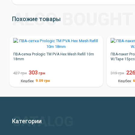
Похожие товары
ПВА-сетка Prologic TM PVA Hex Mesh Refill 10m
ПВА-пакет Pro
18mm
W/Tape 15pc
303
22
427
грн
грн
319
грн
9.09
грн
6
Кешбек
Кешбек
Категории