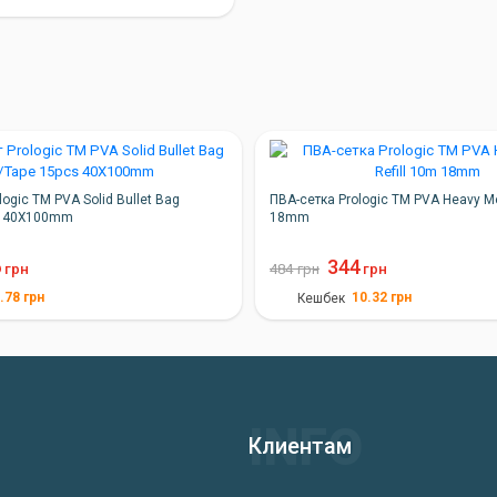
logic TM PVA Solid Bullet Bag
ПВА-сетка Prologic TM PVA Heavy Me
s 40X100mm
18mm
6
344
грн
484
грн
грн
.78
грн
10.32
грн
Кешбек
Клиентам