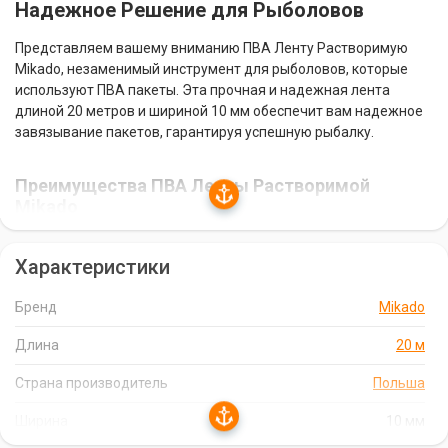
Надежное Решение для Рыболовов
Представляем вашему вниманию ПВА Ленту Растворимую
Mikado, незаменимый инструмент для рыболовов, которые
используют ПВА пакеты. Эта прочная и надежная лента
длиной 20 метров и шириной 10 мм обеспечит вам надежное
завязывание пакетов, гарантируя успешную рыбалку.
Преимущества ПВА Ленты Растворимой
Mikado
Прочность и надежность:
Изготовленная из
Характеристики
высококачественных материалов, ПВА Лента Mikado
отличается прочностью и надежностью. Она не порвется и не
подведет вас в самый ответственный момент.
Бренд
Mikado
Оптимальная длина и ширина:
Длина ленты в 20 метров и
Длина
20 м
ширина в 10 мм обеспечивают удобство использования и
позволяют завязывать пакеты любого размера.
Страна производитель
Польша
Растворимость в воде:
ПВА Лента Mikado полностью
Ширина
10 мм
растворяется в воде, не оставляя следов и не нанося вреда