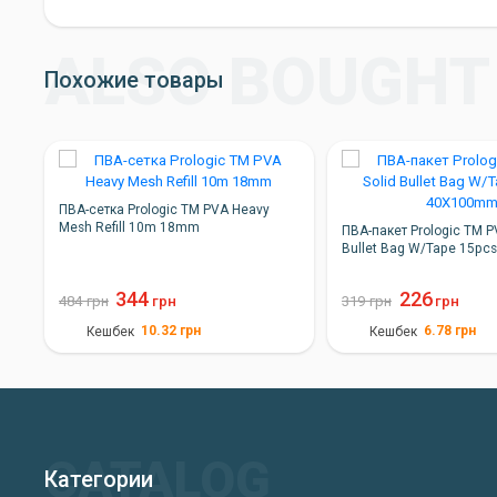
прикармливанием и успешной рыбалкой!
Похожие товары
ПВА-сетка Prologic TM PVA Heavy
Mesh Refill 10m 18mm
ПВА-пакет Prologic TM P
Bullet Bag W/Tape 15p
344
226
484
грн
грн
319
грн
грн
10.32
грн
6.78
грн
Кешбек
Кешбек
Категории