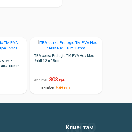
ПВА-сетка Prologic TM PVA Hex Mesh
Refill 10m 18mm
VA Solid
cs 40X100mm
303
427
грн
грн
9.09
грн
Кешбек
Клиентам