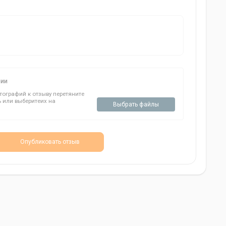
фии
ографий к отзыву перетяните
ь или выберитеих на
Выбрать файлы
Опубликовать отзыв