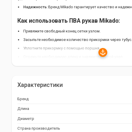
Надежность:
Бренд Mikado гарантирует качество и надежн
Как использовать ПВА рукав Mikado:
Привяжите свободный конец сетки узлом.
Засыпьте необходимое количество прикормки через тубус
Уплотните прикормку с помощью поршня.
Отрежьте необходимую длину и завяжите второй узел.
Характеристики ПВА рукава Mikado:
Длина: 5 метров.
Характеристики
Диаметр: 18 мм.
Материал: ПВА.
Бренд
Производство: Польша.
Длина
Диаметр
ПВА рукав Mikado - ваш надежный помо
Страна производитель
Закажите ПВА рукав Mikado с поршнем прямо сейчас и насла