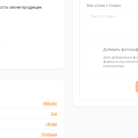
Ваш отзыв о товаре
ость своей продукции.
.
Добавить фотогра
Для добавления фот
файлы в эту област
компьютере.
Mikado
5 м
18 мм
щник в рыбалке!
Польша
ждайтесь точным