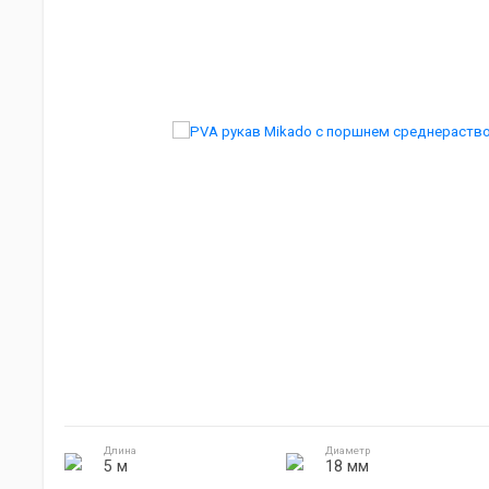
Мебель для кемпинга
Джиг головки
Готовка на природе
Электроника
Длина
Диаметр
5 м
18 мм