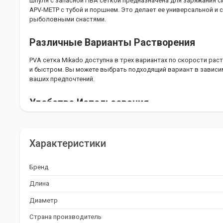
Шпуля с запасной ПВА сеткой предназначена для заряжания с
APV-METP с тубой и поршнем. Это делает ее универсальной и
рыболовными снастями.
Различные Варианты Растворения
PVA сетка Mikado доступна в трех вариантах по скорости рас
и быстром. Вы можете выбрать подходящий вариант в зависи
ваших предпочтений.
Удобство Использования
Шпуля с запасной ПВА сеткой очень удобна в использовании. 
заменить сетку в вашей системе APV-MET или APV-METP.
Характеристики
Достигайте Успеха с PVA Сеткой Mikado
Бренд
PVA сетка Mikado станет вашим надежным помощником на рыб
эффективно прикармливать рыбу и повышать свои шансы на 
Длина
Диаметр
Страна производитель