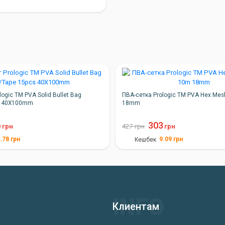
logic TM PVA Solid Bullet Bag
ПВА-сетка Prologic TM PVA Hex Mesh
s 40X100mm
18mm
6
303
грн
427
грн
грн
.78
грн
9.09
грн
Кешбек
Клиентам