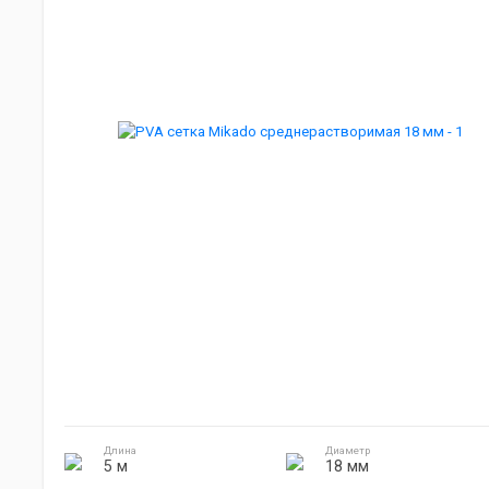
Мебель для кемпинга
Джиг головки
Готовка на природе
Электроника
Длина
Диаметр
5 м
18 мм