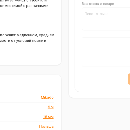
истем APV-MET с тубой или
Ваш отзыв о товаре
 совместимой с различными
творения: медленном, среднем
мости от условий ловли и
Вы можете легко и быстро
Mikado
алке. С ней вы сможете
успешный улов.
5 м
18 мм
Польша