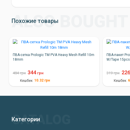
Похожие товары
ПВА-сетка Prologic TM PVA Heavy Mesh Refill 10m
ПВА-пакет Pro
18mm
W/Tape 15pc
344
22
484
грн
грн
319
грн
10.32
грн
6
Кешбек
Кешбек
Категории