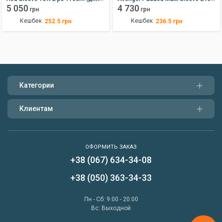
трех удилищ)
5 050
13’
4 730
грн
грн
Кешбек
Кешбек
252.5
грн
236.5
грн
Категории
Клиентам
ОФОРМИТЬ ЗАКАЗ
+38 (067) 634-34-08
Написать нам
+38 (050) 363-34-33
Перезвонить мне
Пн - Сб: 9:00 - 20:00
Вс: Выходной