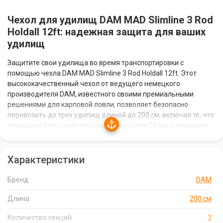
Чехол для удилищ DAM MAD Slimline 3 Rod
Holdall 12ft: надежная защита для ваших
удилищ
Защитите свои удилища во время транспортировки с
помощью чехла DAM MAD Slimline 3 Rod Holdall 12ft. Этот
высококачественный чехол от ведущего немецкого
производителя DAM, известного своими премиальными
решениями для карповой ловли, позволяет безопасно
перевозить до трех удилищ длиной до 200 см, включая те, что
оснащены большими входными кольцами 50 мм и мощными
карповыми катушками.
Характеристики
Особенности и преимущества:
Бренд
DAM
Надежная защита:
мягкие перегородки внутри чехла
предотвращают повреждение удилищ и катушек,
Длина
200 см
обеспечивая их сохранность.
Количество секций
3
Прочный материал:
внешний слой из прочного нейлона