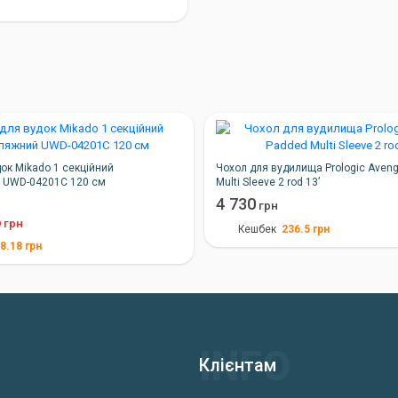
ок Mikado 1 секційний
Чохол для вудилища Prologic Aven
 UWD-04201C 120 см
Multi Sleeve 2 rod 13’
4 730
грн
6
грн
236.5
грн
Кешбек
8.18
грн
Клієнтам