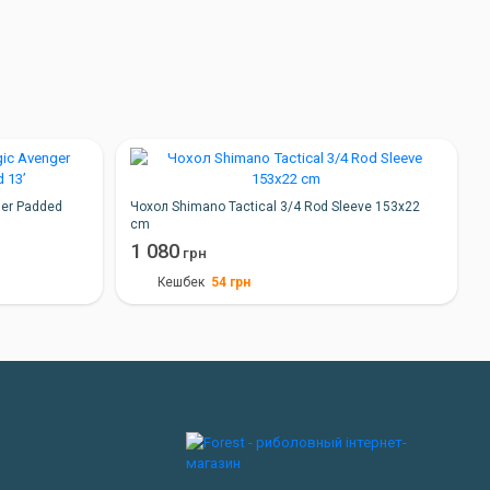
ger Padded
Чохол Shimano Tactical 3/4 Rod Sleeve 153х22
cm
1 080
грн
54
грн
Кешбек