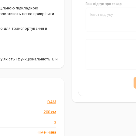
Ваш відгук про товар
 щільною підкладкою
дозволяють легко прикріпити
но для транспортування в
у якість і функціональність. Він
 зручність при
DAM
200 см
3
Німеччина