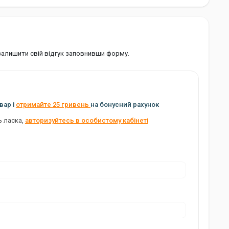
 залишити свій відгук заповнивши форму.
вар і
отримайте 25 гривень
на бонусний рахунок
ь ласка,
авторизуйтесь в особистому кабінеті