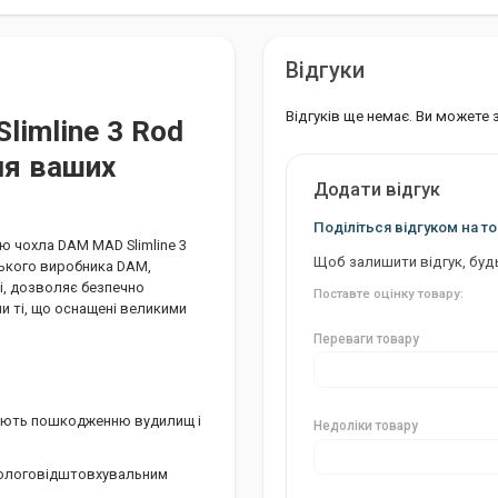
Відгуки
Відгуків ще немає. Ви можете
imline 3 Rod
для ваших
Додати відгук
Поділіться відгуком на то
ю чохла DAM MAD Slimline 3
Щоб залишити відгук, буд
ецького виробника DAM,
і, дозволяє безпечно
Поставте оцінку товару:
 ті, що оснащені великими
Переваги товару
гають пошкодженню вудилищ і
Недоліки товару
 вологовідштовхувальним