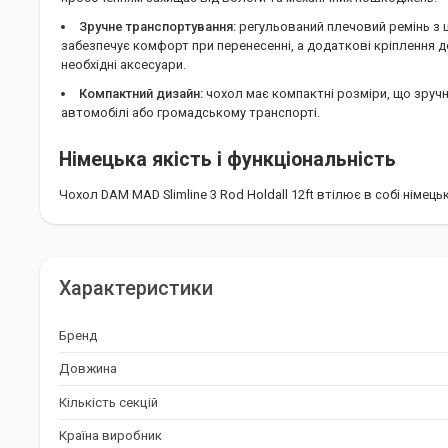
Зручне транспортування:
регульований плечовий ремінь з
забезпечує комфорт при перенесенні, а додаткові кріплення 
необхідні аксесуари.
Компактний дизайн:
чохол має компактні розміри, що зруч
автомобілі або громадському транспорті.
Німецька якість і функціональність
Чохол DAM MAD Slimline 3 Rod Holdall 12ft втілює в собі німецьк
стане надійним супутником для рибалок, які цінують безпеку та
транспортуванні своїх вудилищ.
Характеристики
Бренд
Довжина
Кількість секцій
Країна виробник