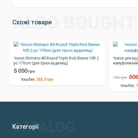
Схожі товари
Чохол Shimano All-Round Triple Rod Sleeve 10ft 2
Чохол для вуд
pc 170cm (для трьох вудилищ)
камуфляжний
5 050
грн
60
730
грн
252.5
грн
Кешбек
1
Кешбек
Категорії