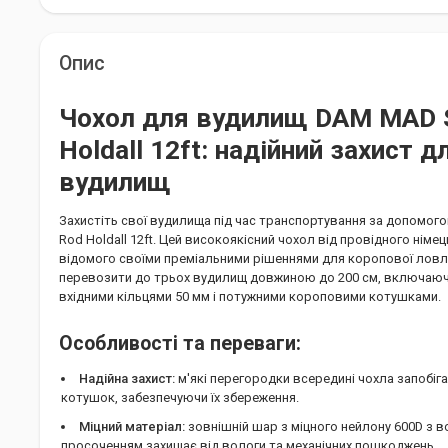
Опис
Чохол для вудилищ DAM MAD Sl
Holdall 12ft: надійний захист 
вудилищ
Захистіть свої вудилища під час транспортування за допомого
Rod Holdall 12ft. Цей високоякісний чохол від провідного нім
відомого своїми преміальними рішеннями для коропової ловл
перевозити до трьох вудилищ довжиною до 200 см, включаючи
вхідними кільцями 50 мм і потужними короповими котушками.
Особливості та переваги:
Надійна захист:
м'які перегородки всередині чохла запобі
котушок, забезпечуючи їх збереження.
Міцний матеріал:
зовнішній шар з міцного нейлону 600D з
просоченням захищає від вологи та механічних пошкоджень.