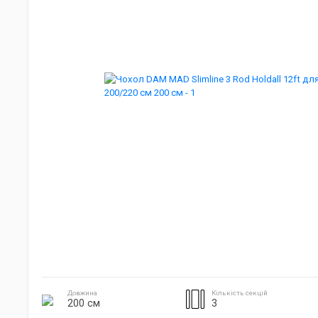
Джиг головки
Готування на природі
Електроніка
Довжина
Кількість секцій
200 см
3