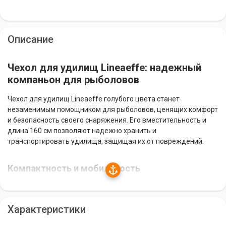
Описание
Чехол для удилищ Lineaeffe: надежный
компаньон для рыболовов
Чехол для удилищ Lineaeffe голубого цвета станет
незаменимым помощником для рыболовов, ценящих комфорт
и безопасность своего снаряжения. Его вместительность и
длина 160 см позволяют надежно хранить и
транспортировать удилища, защищая их от повреждений.
Компактность и мобильность
Чехол состоит из одной секции и имеет габариты 200 х 13 см,
что обеспечивает удобство в любой ситуации. Он легко
Характеристики
помещается в багажник автомобиля или общественный
транспорт, не занимая много места.