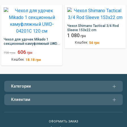
Чехол Shimano Tactical 3/4 Rod
Sleeve 153х22 cm
1 080
грн
Чехол для удочек Mikado 1
Кешбек
54
грн
секционный камуфляжный UWD-
04201C 120 см
606
грн
730
грн
Кешбек
18.18
грн
Категории
Клиентам
ОФОРМИТЬ ЗАКАЗ