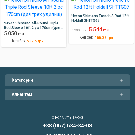
Чехол Shimano Trench 3 Rod 12ft
Holdall SHTTG07
Чехол Shimano All-Round Triple
Rod Sleeve 10ft 2 pc 170cm (для
5 544
грн
6 930
грн
трех удилищ)
5 050
грн
Кешбек
166.32
грн
Кешбек
252.5
грн
Категории
Клиентам
ОФОРМИТЬ ЗАКАЗ
+38 (067) 634-34-08
Написать нам