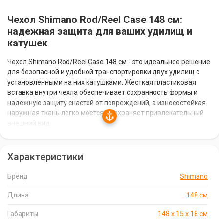
Чехол Shimano Rod/Reel Case 148 см:
надежная защита для ваших удилищ и
катушек
Чехол Shimano Rod/Reel Case 148 см - это идеальное решение
для безопасной и удобной транспортировки двух удилищ с
установленными на них катушками. Жесткая пластиковая
вставка внутри чехла обеспечивает сохранность формы и
надежную защиту снастей от повреждений, а износостойкая
наружная ткань легко моется и сохраняет привлекательный
внешний вид.
Особенности чехла Shimano Rod/Reel Case 148
Характеристики
см:
Бренд
Shimano
Вместимость: до 2-х удилищ с катушками
Жесткая пластиковая вставка для защиты снастей
Длина
148 см
Износостойкая и практичная наружная ткань
Габариты
148 х 15 х 18 см