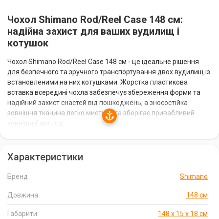
Чохол Shimano Rod/Reel Case 148 см:
надійна захист для ваших вудилищ і
котушок
Чохол Shimano Rod/Reel Case 148 см - це ідеальне рішення
для безпечного та зручного транспортування двох вудилищ із
встановленими на них котушками. Жорстка пластикова
вставка всередині чохла забезпечує збереження форми та
надійний захист снастей від пошкоджень, а зносостійка
зовнішня тканина легко миється та зберігає привабливий
зовнішній вигляд.
Особливості чохла Shimano Rod/Reel Case 148
Характеристики
см:
Бренд
Shimano
Місткість: до 2-х вудилищ з котушками
Жорстка пластикова вставка для захисту снастей
Довжина
148 см
Зносостійка та практична зовнішня тканина
Габарити
148 х 15 х 18 см