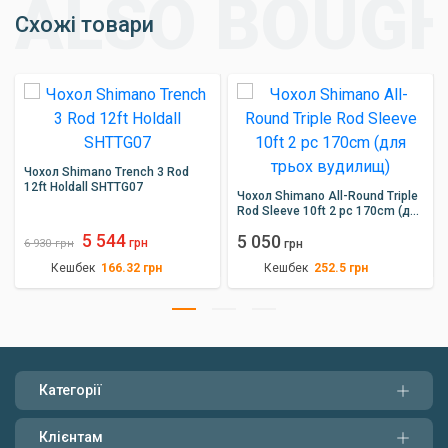
Схожі товари
Чохол Shimano Trench 3 Rod
12ft Holdall SHTTG07
Чохол Shimano All-Round Triple
Rod Sleeve 10ft 2 pc 170cm (для
трьох вудилищ)
5 544
5 050
грн
6 930
грн
грн
Кешбек
Кешбек
166.32
грн
252.5
грн
Категорії
Клієнтам