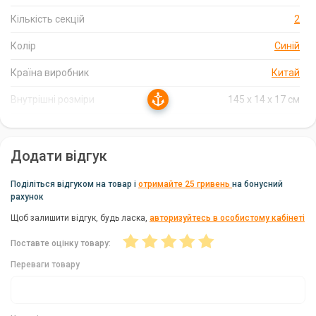
Пластиковий ковпак на дні для захисту від ударів та вологи
Кількість секцій
2
Зовнішня кишеня для додаткових аксесуарів
Колір
Синій
Якісні водонепроникні блискавки
Країна виробник
Китай
Ручка та наплічний ремінь для перенесення
Внутрішні розміри
145 x 14 x 17 см
Додаткова ручка для зручності пакування снастей
Додатково
Для двоскладових вудлищ довжиною до 2.70 м-
коду.
Переваги чохла Shimano Rod/Reel Case 148 см:
Додати відгук
Надійна захист вудилищ та котушок при транспортуванні
Поділіться відгуком на товар і
отримайте 25 гривень
на бонусний
Зручність та комфорт при перенесенні
рахунок
Стильний дизайн та привабливий зовнішній вигляд
Щоб залишити відгук, будь ласка,
авторизуйтесь в особистому кабінеті
Доступна ціна
Поставте оцінку товару:
Переваги товару
Чохол Shimano Rod/Reel Case 148 см -
незамінний аксесуар для рибалок, які цінують
надійність та зручність.