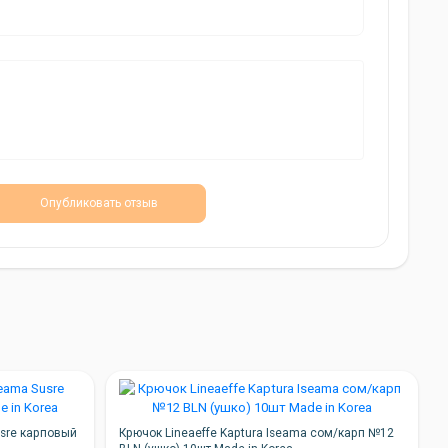
Опубликовать отзыв
usre карповый
Крючок Lineaeffe Kaptura Iseama сом/карп №12