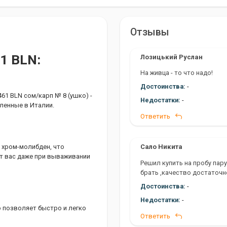
Отзывы
1 BLN:
Лозицький Руслан
На живца - то что надо!
Достоинства:
-
1 BLN сом/карп № 8 (ушко) -
Недостатки:
-
ленные в Италии.
Ответить
Сало Никита
 хром-молибден, что
ут вас даже при вываживании
Решил купить на пробу пару
брать ,качество достаточн
Достоинства:
-
Недостатки:
-
 позволяет быстро и легко
Ответить