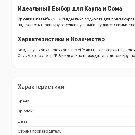
Идеальный Выбор для Карпа и Сома
Крючки Lineaeffe 461 BLN идеально подходят для ловли карпа 
надежность гарантируют успешную рыбалку даже в самых сл
Характеристики и Количество
Каждая упаковка крючков Lineaeffe 461 BLN содержит 17 крю
Они имеют размер № 8 и идеально подходят для ловли крупн
Достигайте Успеха с Lineaeffe 461 BLN
Если вы ищете надежные и качественные карповые крючки, Li
Характеристики
идеальным выбором. С ними вы сможете покорить водоемы 
экземпляры.
Бренд
Крючок
Цвет
Страна производитель