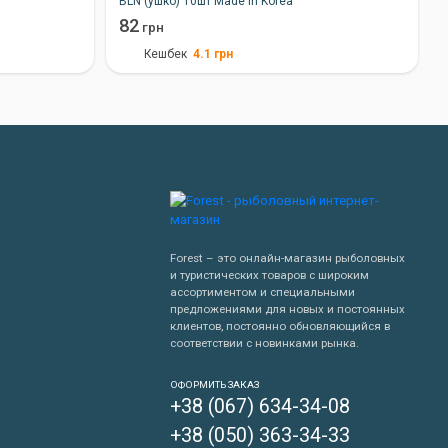
BLN (ушко) 10шт Made in Korea
82
грн
4.1
грн
Кешбек
Forest – это онлайн-магазин рыболовных
и туристических товаров с широким
ассортиментом и специальными
предложениями для новых и постоянных
клиентов, постоянно обновляющийся в
соответствии с новинками рынка.
Написать нам
ОФОРМИТЬ ЗАКАЗ
+38 (067) 634-34-08
Перезвонить мне
+38 (050) 363-34-33