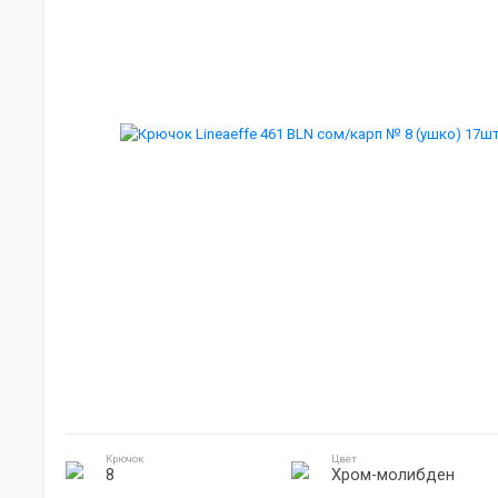
Мебель для кемпинга
Джиг головки
Готовка на природе
Электроника
Крючок
Цвет
8
Хром-молибден