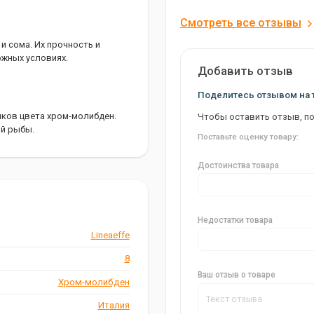
Смотреть все отзывы
и сома. Их прочность и
ожных условиях.
Добавить отзыв
Поделитесь отзывом на 
чков цвета хром-молибден.
Чтобы оставить отзыв, п
ой рыбы.
Поставьте оценку товару:
Достоинства товара
neaeffe 461 BLN станут вашим
и поймать трофейные
Недостатки товара
Lineaeffe
8
Ваш отзыв о товаре
Хром-молибден
Италия