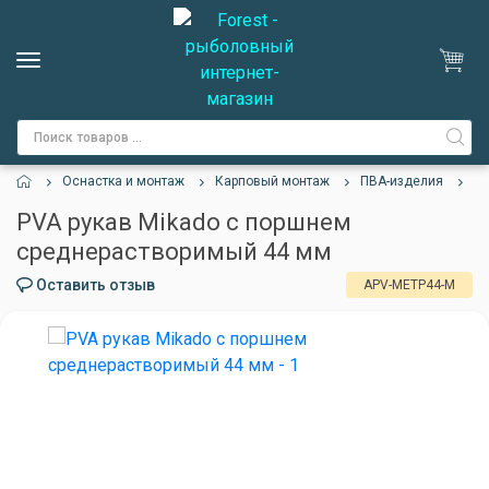
Оснастка и монтаж
Карповый монтаж
ПВА-изделия
PV
PVA рукав Mikado с поршнем
среднерастворимый 44 мм
Оставить отзыв
APV-METP44-M