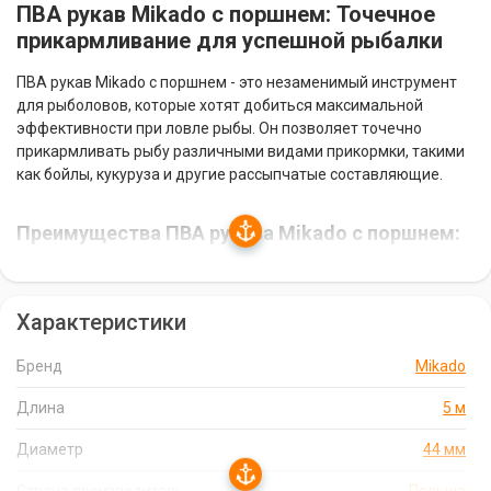
ПВА рукав Mikado с поршнем: Точечное
прикармливание для успешной рыбалки
ПВА рукав Mikado с поршнем - это незаменимый инструмент
для рыболовов, которые хотят добиться максимальной
эффективности при ловле рыбы. Он позволяет точечно
прикармливать рыбу различными видами прикормки, такими
как бойлы, кукуруза и другие рассыпчатые составляющие.
Преимущества ПВА рукава Mikado с поршнем:
Точечное прикармливание:
ПВА рукав позволяет точно
доставлять прикормку в нужное место, что значительно
Характеристики
увеличивает ваши шансы на поимку рыбы.
Простота использования:
ПВА рукав очень прост в
Бренд
Mikado
использовании. Вам нужно всего лишь заполнить его
прикормкой, завязать концы и прикрепить к оснастке.
Длина
5 м
Растворяется в воде:
ПВА рукав растворяется в воде,
Диаметр
44 мм
высвобождая прикормку и привлекая рыбу.