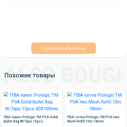
Бренд: Mikado
Страна производитель: Польша
Длина: 5 м
Диаметр: 44 мм
ПВА рукав Mikado с поршнем - это
Опубликовать отзыв
незаменимый инструмент для успешной
рыбалки. Закажите его уже сегодня и начните
ловить больше рыбы!
Похожие товары
ПВА-пакет Prologic TM PVA Solid
ПВА-сетка Prologic TM PVA Hex
Bullet Bag W/Tape 15pcs
Mesh Refill 10m 18mm
40X100mm