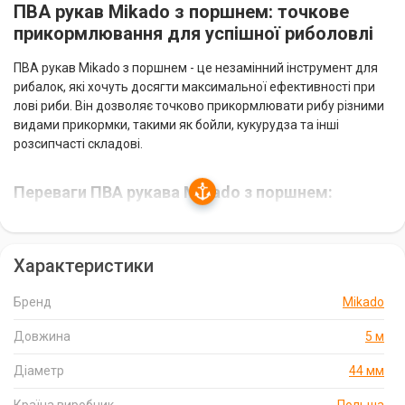
ПВА рукав Mikado з поршнем: точкове
прикормлювання для успішної риболовлі
ПВА рукав Mikado з поршнем - це незамінний інструмент для
рибалок, які хочуть досягти максимальної ефективності при
лові риби. Він дозволяє точково прикормлювати рибу різними
видами прикормки, такими як бойли, кукурудза та інші
розсипчасті складові.
Переваги ПВА рукава Mikado з поршнем:
Точкове прикормлювання:
ПВА рукав дозволяє точно
доставляти прикормку в потрібне місце, що значно збільшує
Характеристики
ваші шанси на піймання риби.
Простота використання:
ПВА рукав дуже простий у
Бренд
Mikado
використанні. Вам потрібно всього лише заповнити його
прикормкою, зав'язати кінці та прикріпити до оснастки.
Довжина
5 м
Розчиняється у воді:
ПВА рукав розчиняється у воді,
Діаметр
44 мм
вивільняючи прикормку та приваблюючи рибу.