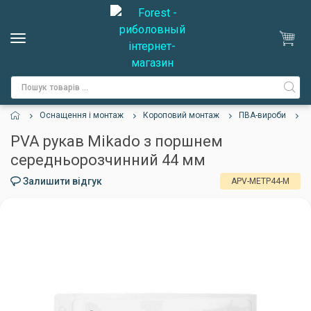
Оснащення і монтаж
Короповий монтаж
ПВА-вироби
P
PVA рукав Mikado з поршнем
середньорозчинний 44 мм
Залишити відгук
APV-METP44-M