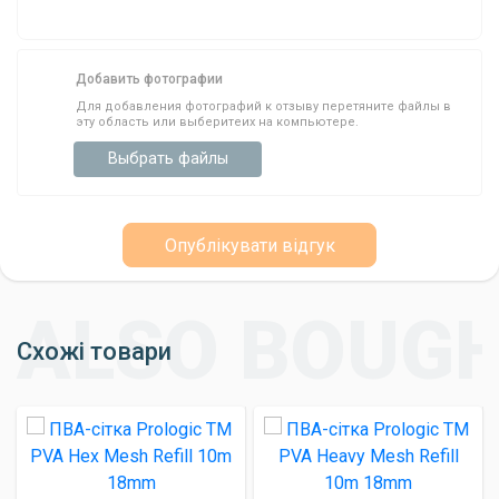
Країна виробник: Польща
Довжина: 5 м
Добавить фотографии
Діаметр: 44 мм
Для добавления фотографий к отзыву перетяните файлы в
эту область или выберитеих на компьютере.
ПВА рукав Mikado з поршнем - це незамінний
Выбрать файлы
інструмент для успішної риболовлі. Замовте
його вже сьогодні та почніть ловити більше
риби!
Опублікувати відгук
Схожі товари