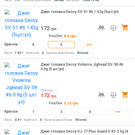
Вага
15 г
Країна виробник
Китай
Артикул
1854.12.84
Джиг головка Decoy SV-51 #6 1.42g (5шт/уп)
172
Ку
грн
Кешбек
8.6
грн
Крючок
8
6
Вага
1.42 г
Крючок
6
Країна виробник
Японія
Джиг головка Decoy Violence Jighead SV-38 #6
0.9g (5 шт/уп)
218
грн
172
Ку
грн
Кешбек
5.16
грн
Крючок
1
3
4
Вага
0.9 г
Крючок
6
Країна виробник
Японія
Джиг головка Decoy VJ-77 Plus Guard S #2-3.5g (4