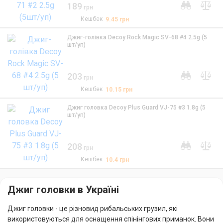
189
грн
Кешбек
9.45
грн
Джиг-голівка Decoy Rock Magic SV-68 #4 2.5g (5
шт/уп)
203
грн
Кешбек
10.15
грн
Джиг головка Decoy Plus Guard VJ-75 #3 1.8g (5
шт/уп)
208
грн
Кешбек
10.4
грн
Джиг головки в Україні
Джиг головки - це різновид рибальських грузил, які
використовуються для оснащення спінінгових приманок. Вони