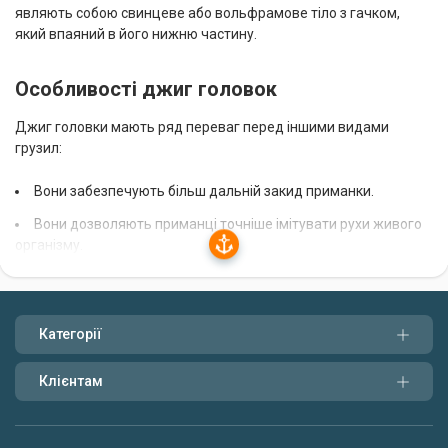
являють собою свинцеве або вольфрамове тіло з гачком,
який впаяний в його нижню частину.
Особливості джиг головок
Джиг головки мають ряд переваг перед іншими видами
грузил:
Вони забезпечують більш дальній закид приманки.
Вони дозволяють приманці точніше імітувати рухи живого
організму.
Вони більш чутливі до клювань риби.
Джиг головки розрізняються за вагою, формою та розміром
Категорії
гачка. Вага джиг головки підбирається в залежності від ваги
приманки та умов лову. Форма джиг головки може бути
Клієнтам
круглою, овальною або грушоподібною. Розмір гачка
підбирається в залежності від розміру приманки та
передбачуваного розміру риби.