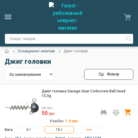
Оснащення і монтаж
Джиг головки
Джиг головки
Фільтр
Джиг головка Savage Gear Corkscrew Ball Head
15.0g
53
грн
50
Ку
грн
Кешбек
1.5
грн
Вага
6 г
15 г