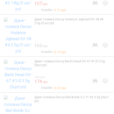
157
грн
Кешбек
4.71
грн
Джиг-голівка Decoy Violence Jighead SV-38 #4
2.5g (5 шт/уп)
163
грн
Кешбек
8.15
грн
Джиг-голівка Decoy Bachi Head SV-67 #1/0 3.5g
(5шт/уп)
195
грн
174
грн
Кешбек
5.22
грн
Джиг головка Decoy Nail Bomb VJ-71 #2 2.5g (5шт/
уп)