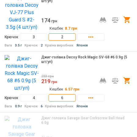
шт/уп)
174
Ку
грн
Кешбек
8.7
грн
Крючок
3
2
Вага
3.5 г
Крючок
2
Країна виробник
Японія
Джиг-голівка Decoy Rock Magic SV-68 #6 0.9g (5
шт/уп)
233
грн
219
Ку
грн
Кешбек
6.57
грн
Крючок
4
6
Вага
0.9 г
Крючок
6
Країна виробник
Японія
Джиг головка Savage Gear Corkscrew Ball Head
6.0g