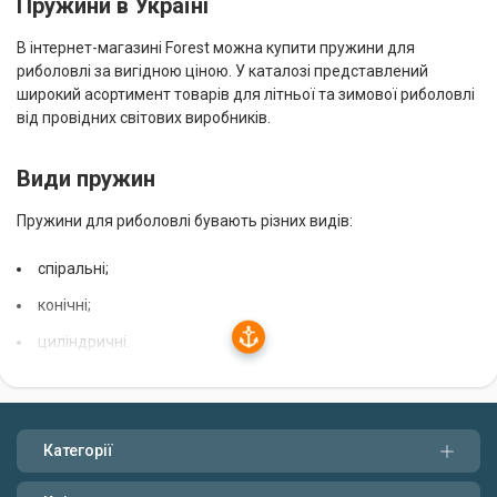
Пружини в Україні
В інтернет-магазині Forest можна купити пружини для
риболовлі за вигідною ціною. У каталозі представлений
широкий асортимент товарів для літньої та зимової риболовлі
від провідних світових виробників.
Види пружин
Пружини для риболовлі бувають різних видів:
спіральні;
конічні;
циліндричні.
Спіральні пружини мають форму спіралі. Вони
використовуються для лову риби на поплавкові вудки і донні
снасті. Конічні пружини мають форму конуса. Вони
Категорії
використовуються для лову риби на спінінг і тролінг.
Циліндричні пружини мають форму циліндра. Вони