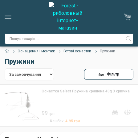
Оснащення і монтаж
Готові оснастки
Пружини
Пружини
Фільтр
Оснастка Select Пружина крашена 40g 3 крючка
99
грн
Кешбек
4.95
грн