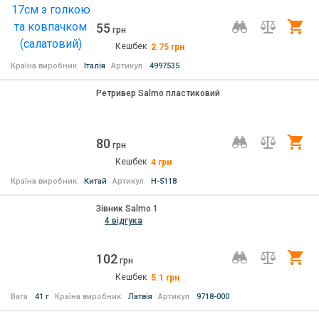
55
Ку
грн
Кешбек
2.75
грн
Країна виробник
Італія
Артикул
4997535
Ретривер Salmo пластиковий
80
Ку
грн
Кешбек
4
грн
Країна виробник
Китай
Артикул
H-5118
Зiвник Salmo 1
4 відгука
102
Ку
грн
Кешбек
5.1
грн
Вага
41 г
Країна виробник
Латвія
Артикул
9718-000