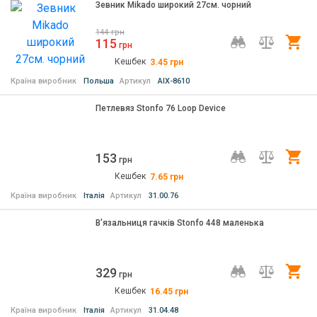
Зевник Mikado широкий 27см. чорний
144
грн
115
Ку
грн
Кешбек
3.45
грн
Країна виробник
Польша
Артикул
AIX-8610
Петлевяз Stonfo 76 Loop Device
153
Ку
грн
Кешбек
7.65
грн
Країна виробник
Італія
Артикул
31.00.76
В'язальниця гачків Stonfo 448 маленька
329
Ку
грн
Кешбек
16.45
грн
Країна виробник
Італія
Артикул
31.04.48