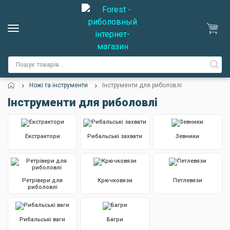
Ножі та інструменти
Інструменти для риболовлі
Інструменти для риболовлі
Екстрактори
Рибальські захвати
Зевники
Ретрівери для
Крючковязи
Петлевязи
риболовлі
Рибальські ваги
Багри