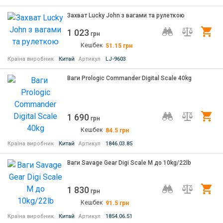
Захват Lucky John з вагами та рулеткою
1 023
Ку
грн
Кешбек
51.15
грн
Країна виробник
Китай
Артикул
LJ-9603
Ваги Prologic Commander Digital Scale 40kg
1 690
Ку
грн
Кешбек
84.5
грн
Країна виробник
Китай
Артикул
1846.03.85
Ваги Savage Gear Digi Scale M до 10kg/22lb
1 830
Ку
грн
Кешбек
91.5
грн
Країна виробник
Китай
Артикул
1854.06.51