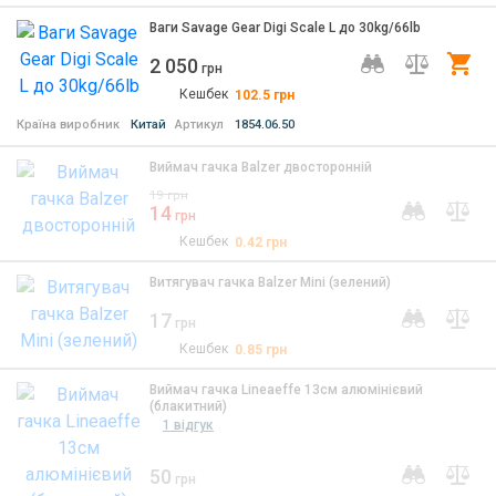
Ваги Savage Gear Digi Scale L до 30kg/66lb
2 050
Ку
грн
Кешбек
102.5
грн
Країна виробник
Китай
Артикул
1854.06.50
Виймач гачка Balzer двосторонній
19
грн
14
грн
Кешбек
0.42
грн
Витягувач гачка Balzer Mini (зелений)
17
грн
Кешбек
0.85
грн
Виймач гачка Lineaeffe 13см алюмінієвий
(блакитний)
1 відгук
50
грн