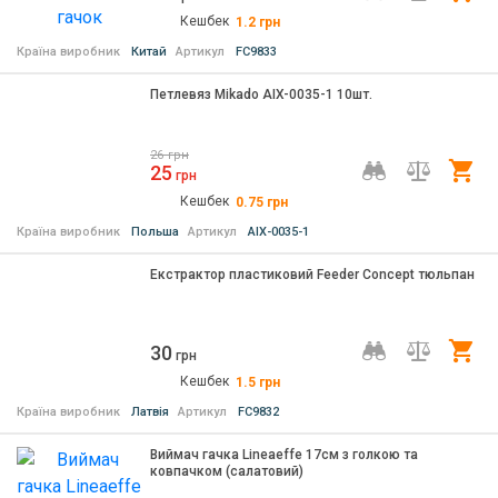
Кешбек
1.2
грн
Країна виробник
Китай
Артикул
FC9833
Петлевяз Mikado AIX-0035-1 10шт.
26
грн
25
Ку
грн
Кешбек
0.75
грн
Країна виробник
Польша
Артикул
AIX-0035-1
Екстрактор пластиковий Feeder Concept тюльпан
30
Ку
грн
Кешбек
1.5
грн
Країна виробник
Латвія
Артикул
FC9832
Виймач гачка Lineaeffe 17см з голкою та
ковпачком (салатовий)