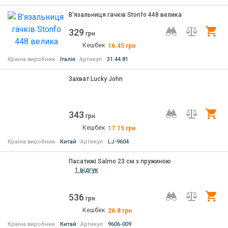
В’язальниця гачків Stonfo 448 велика
329
Ку
грн
Кешбек
16.45
грн
Країна виробник
Італія
Артикул
31.44.81
Захват Lucky John
343
Ку
грн
Кешбек
17.15
грн
Країна виробник
Китай
Артикул
LJ-9604
Пасатижi Salmo 23 см з пружиною
1 відгук
536
Ку
грн
Кешбек
26.8
грн
Країна виробник
Китай
Артикул
9606-009