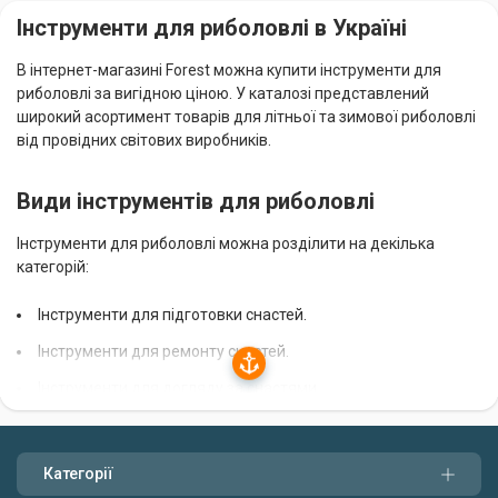
Інструменти для риболовлі в Україні
В інтернет-магазині Forest можна купити інструменти для
риболовлі за вигідною ціною. У каталозі представлений
широкий асортимент товарів для літньої та зимової риболовлі
від провідних світових виробників.
Види інструментів для риболовлі
Інструменти для риболовлі можна розділити на декілька
категорій:
Інструменти для підготовки снастей.
Інструменти для ремонту снастей.
Інструменти для догляду за снастями.
До першої категорії відносяться інструменти, які
використовуються для підготовки снастей до риболовлі. Це
Категорії
можуть бути ножиці, кусачки, плоскогубці, викрутки і т.д.