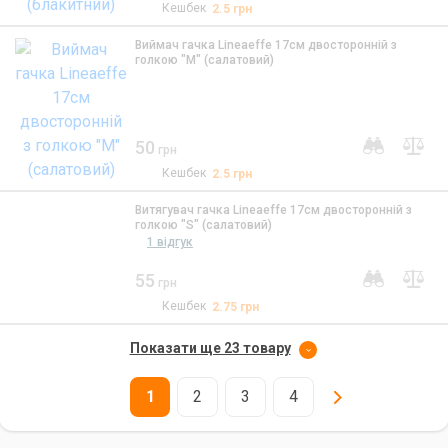
Кешбек
2.5
грн
Виймач гачка Lineaeffe 17см двосторонній з
голкою "M" (салатовий)
50
грн
Кешбек
2.5
грн
Витягувач гачка Lineaeffe 17см двосторонній з
голкою "S" (салатовий)
1 відгук
55
грн
Кешбек
2.75
грн
Показати ще 23 товару
1
2
3
4