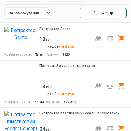
Фільтр
Екстрактор Salmo
10
Ку
грн
Кешбек
0.5
грн
Країна виробник
Латвія
Артикул
9820
Петлевяз Select з екстрактором
18
Ку
грн
Кешбек
0.9
грн
Країна виробник
Китай
Артикул
1870.09.01
Екстрактор пластиковий Feeder Concept гачок
24
Ку
грн