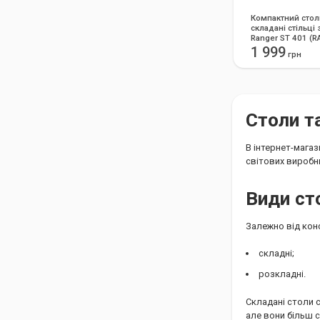
Компактний стол
складані стільці
Ranger ST 401 (R
1 999
грн
Столи т
В інтернет-магаз
світових виробн
Види ст
Залежно від конс
складні;
розкладні.
Складані столи 
але вони більш с