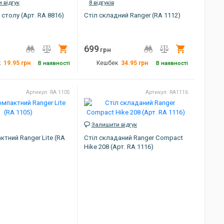
 відгук
8 відгуків
столу (Арт. RA 8816)
Стіл складний Ranger (RA 1112)
699
Купити
Купити
грн
19.95
грн
34.95
грн
к
В наявності
Кешбек
В наявності
1 кг
Вага
1.4 кг
Артикул: RA 1105
Артикул: RA1116
зелений, сірий
Габарити
40 х 60 х 25 см
RA8816
Колір
Сріблястий / Білий
Країна виробник
Китай
Залишити відгук
ктний Ranger Lite (RA
Стіл складаний Ranger Compact
Артикул
RA 1112
Hike 208 (Арт. RA 1116)