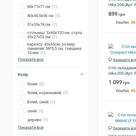
Hike 204 (Арт.
60х71х71 см
(1)
899
грн
40х40,5х56 см
(1)
44
Кешбек
51х55х74 см
(1)
стільниці: 3х60х120 см, стула:
Вага
35х27х33 см
(1)
Розмір
каркасу: 45х45см; розмір
ламелей: 56*5,5 см, товщина
Колір
10 мм
(1)
Показати все
Країна виробник
Залишити від
Стіл складани
Артикул
Hike 205 (Арт.
Колір
1 099
грн
білий
(3)
54
Кешбек
білий, коричневий
(1)
Вага
Білий, синій
(1)
Розмір
синій
(1)
Колір
дерево
(1)
Показати все
Країна виробник
Залишити від