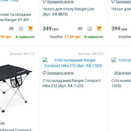
Залишити відгук
Залишити
Чохол для столу Ranger Lite
Чохол для 
(Арт. RA 8870)
олик та складані
ом Ranger ST 401
349
399
Купити
Купити
грн
грн
.95
грн
17.45
грн
В наявності
Кешбек
В наявності
Кешбе
7.5 кг
Вага
0,3 кг
Вага
Артикул: RA1113
Артикул: RA1120
120 х 60 х 55 см
Габарити
71х51х5 см
Колір
Сріблястий
Колір
зелений
Артикул
Набір складних меблів
Артикул
RA8870
Залишити відгук
29 відгуків
Стіл складаний Ranger Compact
Стіл компа
Україна
Hike 212 (Арт. RA 1120)
1105)
RA 1106
гук
й Ranger Compact