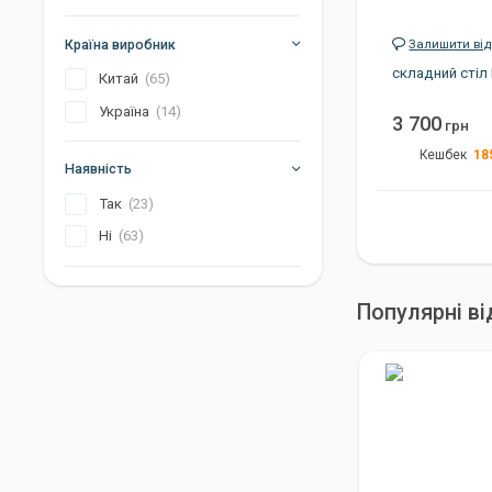
Країна виробник
Залишити від
складний стiл
Китай
(65)
Україна
(14)
3 700
грн
18
Кешбек
Наявність
Вага
Так
(23)
Габарити
Ні
(63)
Колір
Країна виробник
Популярні ві
Артикул