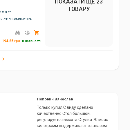
ПОКАЗАТИ ЩЕ 23
ТОВАРУ
 відгук
 стіл Кемпінг XN-
Купити
н
194.85
грн
к
В наявності
7.7 кг
180 х 60 х 70 см
Сірий, зелений
ник
Китай
4823082711451
Попович Вячеслав
Только купил.С виду сделано
качественно.Стол большой,
регулируется высота.Стулья 70 моих
килограмм выдерживают с запасом.