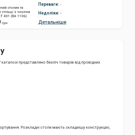
Переваги:
-
ний столик та
і стільці з чохлом
Недоліки:
-
ST 401 (RA 1106)
9
Детальніше
грн
гу
 У каталозі представлено безліч товарів від провідних
спортування. Розкладні столи мають складнішу конструкцію,