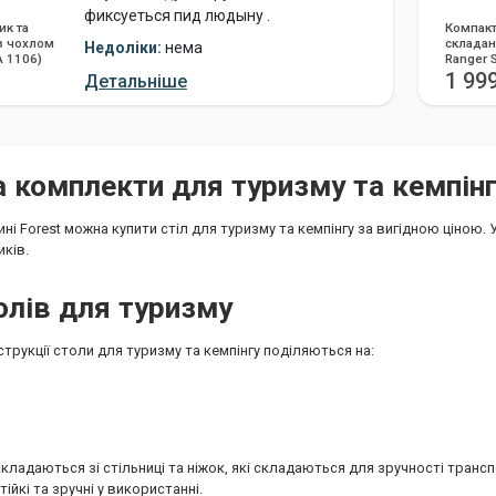
фиксуеться пид людыну .
ик та
Компакт
 з чохлом
складан
Недоліки:
нема
A 1106)
Ranger 
1 99
Детальніше
а комплекти для туризму та кемпін
ині Forest можна купити стіл для туризму та кемпінгу за вигідною ціною.
иків.
олів для туризму
трукції столи для туризму та кемпінгу поділяються на:
складаються зі стільниці та ніжок, які складаються для зручності тран
тійкі та зручні у використанні.