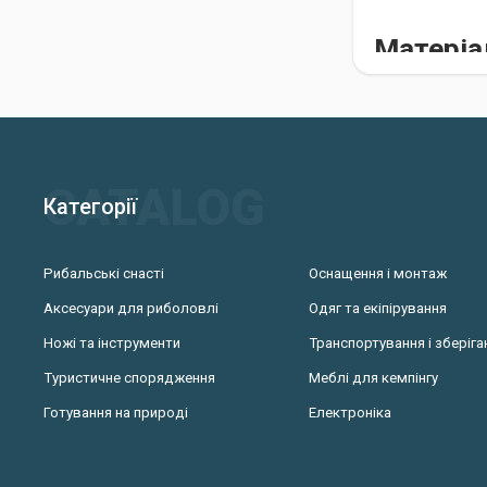
Матеріа
Столи для туризм
алюміній;
сталь;
дерево;
Категорії
пластик.
Алюмінієві столи
Рибальські снасті
Оснащення і монтаж
столи міцні та д
Аксесуари для риболовлі
Одяг та екіпірування
інших матеріалів
Ножі та інструменти
Транспортування і зберіга
Комплек
Туристичне спорядження
Меблі для кемпінгу
В інтернет-магази
Готування на природі
Електроніка
предмети.
Як вибр