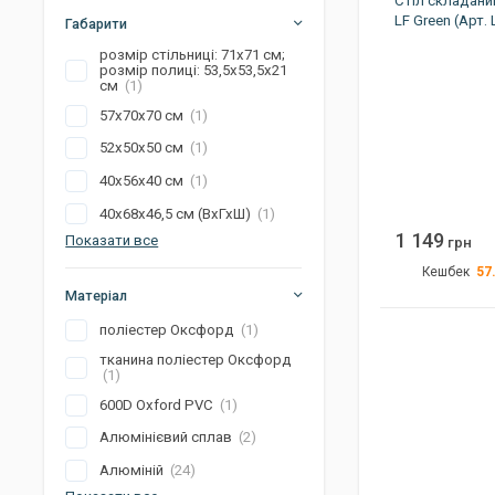
Стіл складани
Артикул
LF Green (Арт.
Габарити
розмір стільниці: 71х71 см;
розмір полиці: 53,5х53,5х21
см
(1)
57х70х70 см
(1)
52х50х50 см
(1)
40х56х40 см
(1)
40х68х46,5 см (ВхГхШ)
(1)
1 149
Показати все
грн
57
Кешбек
Матеріал
Вага
сті
поліестер Оксфорд
(1)
Розмір
стільц
стільни
тканина поліестер Оксфорд
(1)
Колір
600D Oxford PVC
(1)
Конструкція
С
Алюмінієвий сплав
(2)
Артикул
Алюміній
(24)