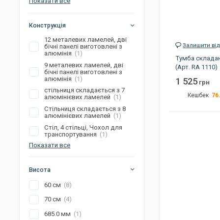
Показати все
Конструкція
12 металевих ламелей, дві
Залишити від
бічні панелі виготовлені з
алюмінія
(1)
Тумба складaн
9 металевих ламелей, дві
(Арт. RA 1110)
бічні панелі виготовлені з
алюмінія
(1)
1 525
грн
стільниця складається з 7
76
Кешбек
алюмінієвих ламелей
(1)
Стільниця складається з 8
Вага
алюмінієвих ламелей
(1)
Розмір
Стіл, 4 стільці, Чохол для
транспортування
(1)
Артикул
Показати все
Висота
60 см
(8)
70 см
(4)
685.0 мм
(1)