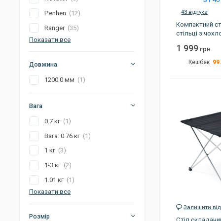
Джиг головки
43 відгука
Penhen
(12)
Готування на природі
Компактний ст
Ranger
(35)
стільці з чохл
Електроніка
Показати все
(RA 1106)
1 999
грн
99
Кешбек
Довжина
Вага
1200.0 мм
(1)
Габарити
Вага
Колір
0.7 кг
(1)
Конструкція
Вага: 0.76 кг
(1)
Країна виробник
1 кг
(3)
Артикул
1-3 кг
(2)
1.01 кг
(1)
Показати все
Залишити від
Розмір
Стіл складани