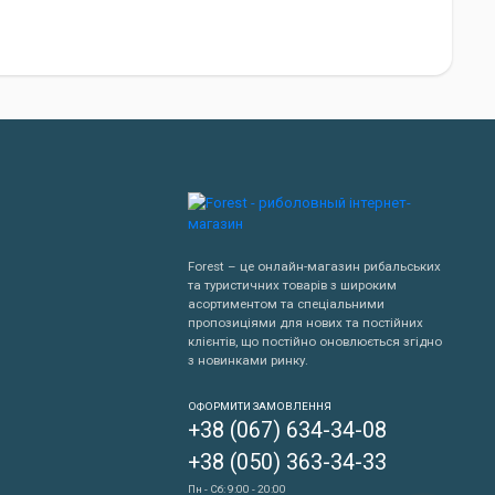
Forest – це онлайн-магазин рибальських
еві столи більш стійкі, але вони важчі за алюмінієві. Дерев'яні
та туристичних товарів з широким
толи легкі та недорогі, але вони не такі міцні, як столи з
асортиментом та спеціальними
пропозиціями для нових та постійних
клієнтів, що постійно оновлюється згідно
з новинками ринку.
Написати нам
ОФОРМИТИ ЗАМОВЛЕННЯ
комплекти, які включають в себе стіл, стільці та інші необхідні
+38 (067) 634-34-08
Передзвонити мені
+38 (050) 363-34-33
Пн - Сб: 9:00 - 20:00