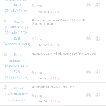
99
грн
Кешбек
4.95
грн
Ящик двополочний Mikado UACH-H540
(40x20x16,5см)
99
грн
Кешбек
4.95
грн
Ящик зимовий Mikado UABM 329 (44x32x36см)
99
грн
Кешбек
4.95
грн
Ящик рибальський Lucky John
99
грн
Кешбек
4.95
грн