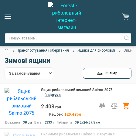
Транспортування і зберігання
Ящики для риболовлі
Зимові
Зимові ящики
Фільтр
Ящик рибальський зимовий Salmo 2075
3 відгука
2 408
Ку
грн
Кешбек
120.4
грн
Довжина
38 см
Вага
2333 г
Габарити
39.5х24х37.5 см
Скринька рибальська Salmo 2-х ярусна з