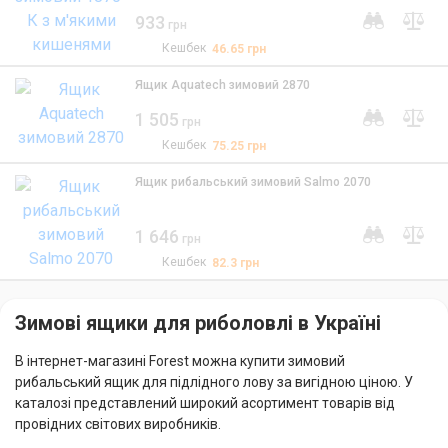
933
грн
Кешбек
46.65
грн
Ящик Aquatech зимовий 2870
1 505
грн
Кешбек
75.25
грн
Ящик рибальський зимовий Salmo 2070
1 646
грн
Кешбек
82.3
грн
Зимові ящики для риболовлі в Україні
В інтернет-магазині Forest можна купити зимовий
рибальський ящик для підлідного лову за вигідною ціною. У
каталозі представлений широкий асортимент товарів від
провідних світових виробників.