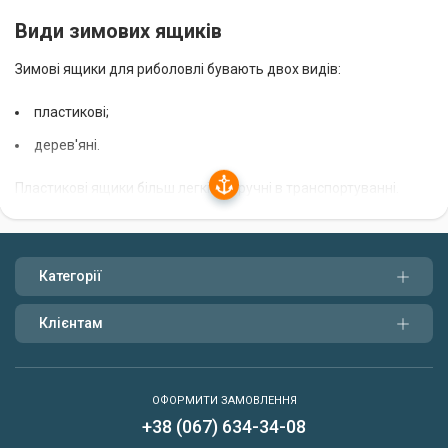
Види зимових ящиків
Зимові ящики для риболовлі бувають двох видів:
пластикові;
дерев'яні.
Пластикові ящики більш легкі та зручні в транспортуванні.
Вони не бояться вологи та морозу, тому можуть
використовуватися в будь-яких погодних умовах. Дерев'яні
ящики більш міцні та довговічні, але вони важчі та дорожчі.
Категорії
Як вибрати зимовий ящик
Клієнтам
При виборі зимового ящика для риболовлі слід враховувати
наступні фактори:
ОФОРМИТИ ЗАМОВЛЕННЯ
розмір;
+38 (067) 634-34-08
вага;
Написати нам