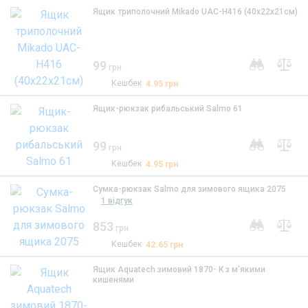
Ящик триполочний Mikado UAC-H416 (40x22x21см)
99
грн
Кешбек
4.95
грн
Ящик-рюкзак рибальський Salmo 61
99
грн
Кешбек
4.95
грн
Сумка-рюкзак Salmo для зимового ящика 2075
1 відгук
853
грн
Кешбек
42.65
грн
Ящик Aquatech зимовий 1870- К з м'якими
кишенями