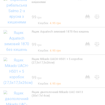
кишенями
99
грн
Кешбек
4.95
грн
Ящик Aquatech зимовий 1870 без кишень
99
грн
Кешбек
4.95
грн
Ящик Mikado UACH-H501 + 5 коробок
(27,5x17,5x26см)
99
грн
Кешбек
4.95
грн
Ящик двополочний Mikado UAC-H413
(30x17x14см)