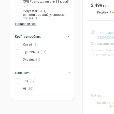
XPE Foam, щільність 33 кг/м3
2 499
(3)
грн
Polyester 190T,
12
Кешбек
силіконізований утеплювач
300 гм
(1)
Вага
Показати все
Розмір
Колір
Країна виробник
Артикул
Залишити від
Китай
(2)
Киломок Лано
Туреччина
(26)
1500*500*8мм
Україна
(1)
Наявність
Так
(17)
Ні
(26)
99
грн
Кешбек
4.9
грн