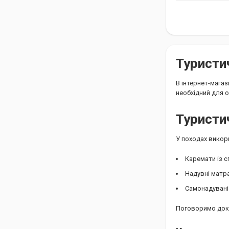
Туристи
В інтернет-магаз
необхідний для о
Туристи
У походах викор
Каремати із с
Надувні матр
Самонадувані
Поговоримо докл