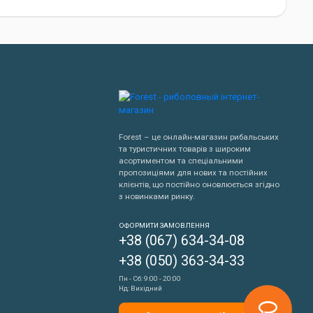
хню. Завдяки рифленню вони практично не накопичують
властивостями.
.
Forest – це онлайн-магазин рибальських
та туристичних товарів з широким
ь за мінусових температур.
асортиментом та спеціальними
пропозиціями для нових та постійних
клієнтів, що постійно оновлюється згідно
з новинками ринку.
Написати нам
ОФОРМИТИ ЗАМОВЛЕННЯ
+38 (067) 634-34-08
ії. Тим не менш, вони легкі та м'які, завдяки чому часто
Передзвонити мені
+38 (050) 363-34-33
Пн - Сб: 9:00 - 20:00
Нд: Вихідний
механічних пошкоджень.