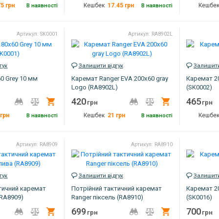
75
грн
17.45
грн
В наявності
Кешбек
В наявності
Кешбе
10х10х66 см
Розмір
200х60 см
Розмір
Артикул: SK0001
Артикул: RA8902L
RA8808
Колір
чорний
Колір
Артикул
RA8901
Країна вироб
Артикул
гук
Залишити відгук
Залишити
0 Grey 10 мм
Каремат Ranger EVA 200x60 gray
Каремат 20
Logo (RA8902L)
(SK0002)
420
465
Купити
Купити
грн
грн
грн
21
грн
В наявності
Кешбек
В наявності
Кешбе
180х60 см
Розмір
200х60 см
Розмір
Артикул: RA8909
Артикул: RA8910
сірий
Колір
сірий
Колір
Китай
Країна виробник
Україна
Артикул
SK0001
Артикул
RA8902L
гук
Залишити відгук
Залишити
тичний каремат
Потрійний тактичний каремат
Каремат 20
(RA8909)
Ranger піксель (RA8910)
(SK0016)
699
700
Купити
Купити
грн
грн