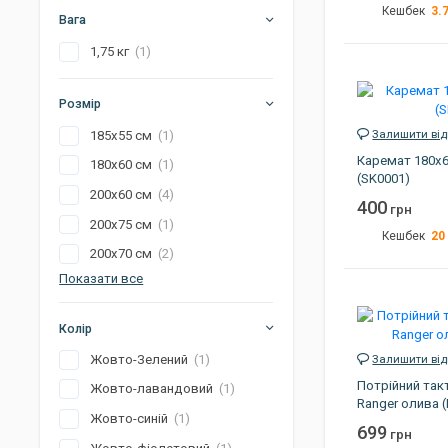
3.
Кешбек
Вага
Джиг головки
Готування на природі
Габарити
1,75 кг
(1)
Артикул
Електроніка
Розмір
Залишити від
185х55 см
(1)
Каремат 180х6
180х60 см
(1)
(SK0001)
200х60 см
(4)
400
грн
200х75 см
(1)
20
Кешбек
200х70 см
(2)
Розмір
Показати все
Колір
Колір
Країна виробник
Жовто-Зелений
(1)
Артикул
Залишити від
Потрійний так
Жовто-лавандовий
(1)
Ranger олива 
Жовто-синій
(1)
699
грн