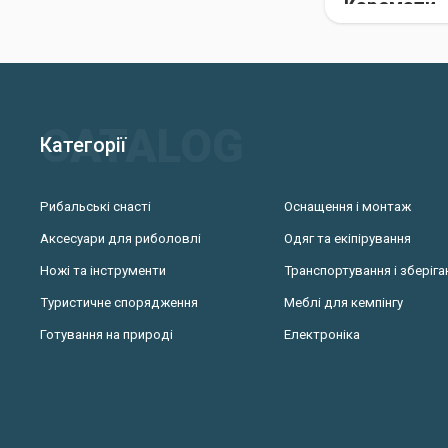
Каремати
Класичні карема
вологу.
За матеріалом в
Пінополіетил
Категорії
Пінофолові. 
Ізолонові. Та
Рибальські снасті
Оснащення і монтаж
Етиленвінілац
Аксесуари для риболовлі
Одяг та екіпірування
Товщина карематі
Ножі та інструменти
Транспортування і зберіга
Туристичне спорядження
Меблі для кемпінгу
Надувні м
Готування на природі
Електроніка
На відміну від к
використовуються
Матраци виготов
Полівінілхлор