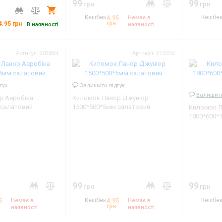
99
99
грн
грн
Купити
Кешбек
Немає в
Кешбе
4.95
грн
4.95
грн
В наявності
наявності
1,75 кг
Артикул: 2058Sld
Артикул: 2103Sld
190х150 см
зелений, сірий, чорний
RA6664
гук
Залишити відгук
Залишити
р Аеробіка
Киломок Ланор Джуніор
 салатовий
1500*500*5мм салатовий
Киломок Л
1800*600*
фіолетови
99
99
грн
грн
Немає в
Кешбек
Немає в
Кешбе
5
4.95
грн
наявності
наявності