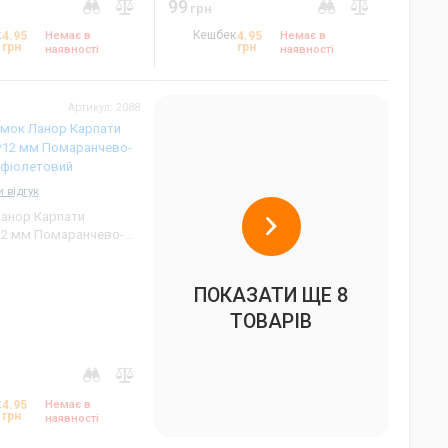
99
грн
к
Немає в
Кешбек
Немає в
4.95
4.95
грн
грн
наявності
наявності
Артикул: 2088
 відгук
анор Карпати
12 мм Помаранчево-
й
ПОКАЗАТИ ЩЕ 8
ТОВАРІВ
к
Немає в
4.95
грн
наявності