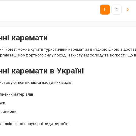
2
1
чні каремати
ині Forest можна купити туристичний каремат за вигідною ціною з достав
рганізації комфортного сну у поході, захисту від холоду та вогкості, що 
чні каремати в Україні
истовуються килимки наступних видів:
пінених матеріалів.
аси.
 килимки.
адніше про популярні види виробів.