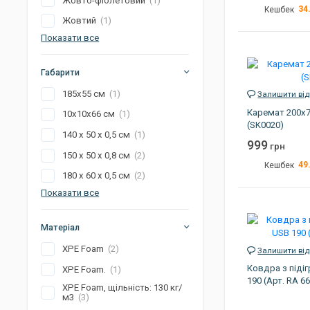
Жовто-фіолетовий
(1)
34
Кешбек
Жовтий
(1)
Розмір
Показати все
Колір
Габарити
Артикул
185х55 см
(1)
Залишити від
Каремат 200х7
10х10х66 см
(1)
(SK0020)
140 х 50 х 0,5 см
(1)
999
грн
150 х 50 х 0,8 см
(2)
49
Кешбек
180 х 60 х 0,5 см
(2)
Розмір
Показати все
Колір
Матеріал
Артикул
XPE Foam
(2)
Залишити від
Ковдра з піді
XPE Foam.
(1)
190 (Арт. RA 6
XPE Foam, щільність: 130 кг/
м3
(3)