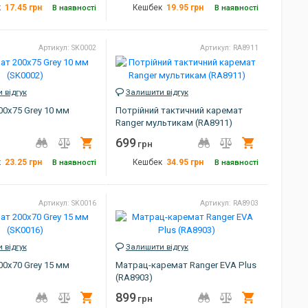
17.45
грн
19.95
грн
к
В наявності
Кешбек
В наявності
200х60 см
Розмір
185х55 см
Артикул: SK0002
Артикул: RA8911
сірий
Габарити
185х55 см
ник
Китай
Колір
сірий
RA8902
Артикул
SK0003
 відгук
Залишити відгук
0х75 Grey 10 мм
Потрійний тактичний каремат
Ranger мультикам (RA8911)
699
Купити
Купити
грн
23.25
грн
34.95
грн
к
В наявності
Кешбек
В наявності
200х75 см
Розмір
40х100х1 см
Артикул: SK0016
Артикул: RA8903
сірий
Колір
мультикам
SK0002
Артикул
RA8911
 відгук
Залишити відгук
0х70 Grey 15 мм
Матрац-каремат Ranger EVA Plus
(RA8903)
899
Купити
Купити
грн