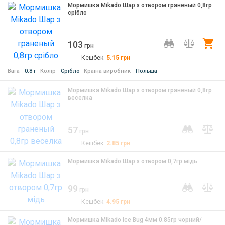
Мормишка Mikado Шар з отвором граненый 0,8гр
срiбло
103
Ку
грн
Кешбек
5.15
грн
Вага
0.8 г
Колір
Срібло
Країна виробник
Польша
Мормишка Mikado Шар з отвором граненый 0,8гр
веселка
57
грн
Кешбек
2.85
грн
Мормишка Mikado Шар з отвором 0,7гр мідь
99
грн
Кешбек
4.95
грн
Мормишка Mikado Ice Bug 4мм 0.85гр чорний/