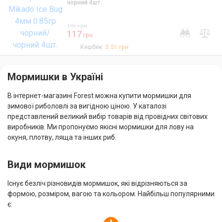
чорний 4шт.
195
грн
117
грн
Кешбек
3.51
грн
Мормишки в Україні
В інтернет-магазині Forest можна купити мормишки для
зимової риболовлі за вигідною ціною. У каталозі
представлений великий вибір товарів від провідних світових
виробників. Ми пропонуємо якісні мормишки для лову на
окуня, плотву, ляща та інших риб.
Види мормишок
Існує безліч різновидів мормишок, які відрізняються за
формою, розміром, вагою та кольором. Найбільш популярними
є: