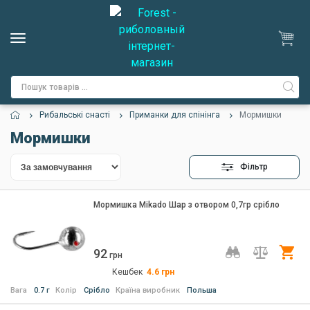
Рибальські снасті
Приманки для спінінга
Мормишки
Мормишки
Фільтр
Мормишка Mikado Шар з отвором 0,7гр срiбло
92
Ку
грн
Кешбек
4.6
грн
Вага
0.7 г
Колір
Срібло
Країна виробник
Польша