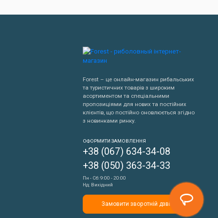
е в похід ножиці, викрутки, консервні ножі та інші
хідне завжди під рукою і при цьому мало важить.
оно з легкістю замінить цілий ящик вузькоспеціалізованих
часових конструкцій на природі, заготовити продукти і
Forest – це онлайн-магазин рибальських
та туристичних товарів з широким
асортиментом та спеціальними
пропозиціями для нових та постійних
клієнтів, що постійно оновлюється згідно
з новинками ринку.
Написати нам
ОФОРМИТИ ЗАМОВЛЕННЯ
ься.
+38 (067) 634-34-08
Передзвонити мені
за сталеві.
+38 (050) 363-34-33
Пн - Сб: 9:00 - 20:00
Нд: Вихідний
Замовити зворотній дзвінок