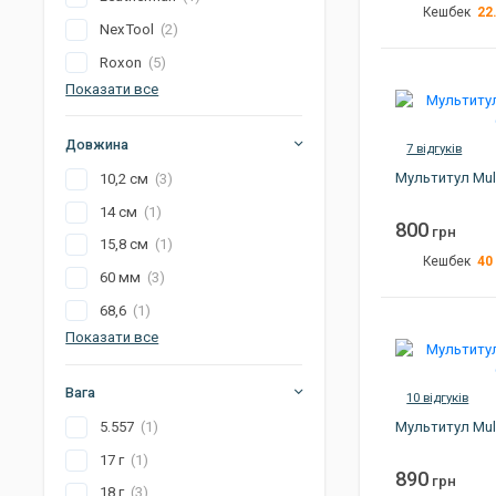
22
Кешбек
Джиг головки
NexTool
(2)
Готування на природі
Вага
Roxon
(5)
Габарити
Електроніка
Показати все
Колір
Довжина
Країна виробник
7 відгуків
Мультитул Mul
10,2 см
(3)
Артикул
14 см
(1)
800
грн
15,8 см
(1)
40
Кешбек
60 мм
(3)
Вага
68,6
(1)
Колір
Показати все
Країна виробник
Вага
Артикул
10 відгуків
Мультитул Mul
5.557
(1)
17 г
(1)
890
грн
18 г
(3)