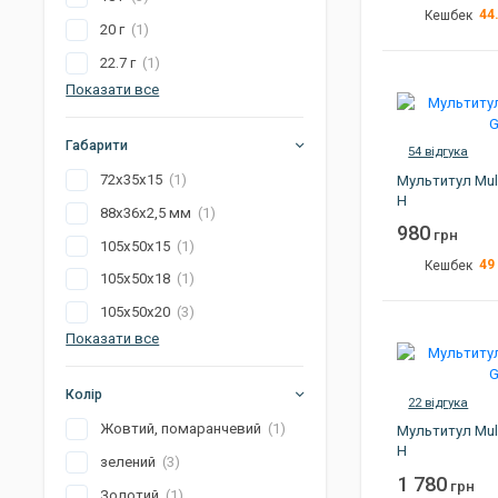
44
Кешбек
20 г
(1)
Довжина
22.7 г
(1)
Вага
Показати все
Колір
Габарити
Країна виробник
54 відгука
72x35x15
(1)
Мультитул Mult
Артикул
H
88x36x2,5 мм
(1)
980
грн
105x50x15
(1)
49
Кешбек
105x50x18
(1)
Вага
105x50x20
(3)
Колір
Показати все
Країна виробник
Колір
Артикул
22 відгука
Жовтий, помаранчевий
(1)
Мультитул Mult
H
зелений
(3)
1 780
грн
Золотий
(1)