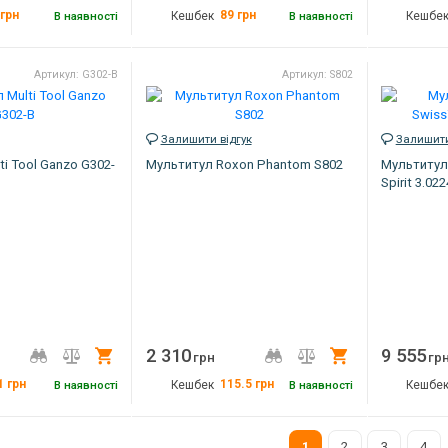
грн
89
грн
В наявності
Кешбек
В наявності
Кешбе
253 г
Вага
253 г
Вага
Артикул: G302-B
Артикул: S802
Сірий, сріблястий
Колір
чорний
Колір
Китай
Країна виробник
Китай
Країна вироб
G301-H
Артикул
G301-B
Артикул
Залишити відгук
Залишити
i Tool Ganzo G302-
Мультитул Roxon Phantom S802
Мультитул 
Spirit 3.022
2 310
9 555
Купити
Купити
грн
гр
1
грн
115.5
грн
В наявності
Кешбек
В наявності
Кешбе
260 г
Вага
310 г
Вага
2
3
4
1
105x50x20
Колір
Сріблястий
Колір