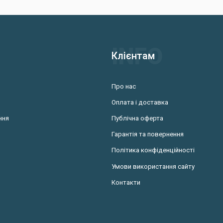
тернатива повнорозмірним інструментам. Далеко не кожен мандрівник бер
які займають багато місця та обтяжують рюкзак. З мультитулом все необ
а такого виробу – універсальність. Незважаючи на компактний розмір, в
го допомогою можна відрізати мотузку, вкрутити шурупи при монтажі тим
інших завдань.
Клієнтам
часних мультитулів
Про нас
итулів виготовляються з інструментальної сталі наступних марок:
Оплата і доставка
ння
Публічна оферта
ий до корозії, доступний за ціною матеріал;
гий та міцний метал, який витримує високі навантаження;
Гарантія та повернення
 нержавіючий матеріал; при правильному заточенні довго не притуплюєт
Політика конфіденційності
Умови використання сайту
готовляються з титанового сплаву. Вони в рази надійніші і довговічніші 
Контакти
онструктивних особливостей мультитули поділяються на такі види:
і;