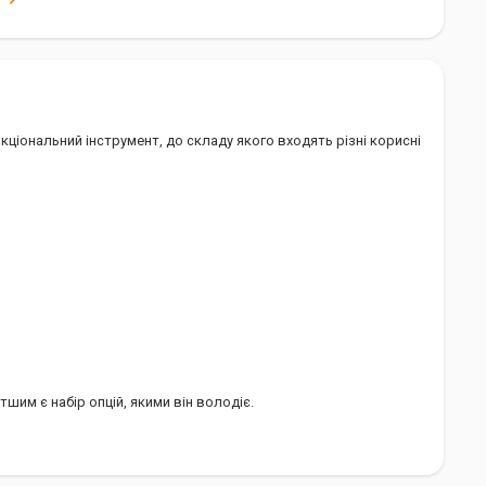
ник
Щвейцарія
Vx30224.L
нкціональний інструмент, до складу якого входять різні корисні
шим є набір опцій, якими він володіє.