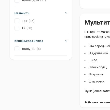
Щвейцарія
(11)
Колір
Наявність
Країна виробник
Мультит
Так
(26)
Артикул
Ні
(60)
В інтернет-магаз
пристрої, напри
Кишенькова кліпса
Ніж середньо
Відсутнє
(6)
Відкривачка.
Шило.
Плоскогубці.
Викрутка.
Шматочки.
Функціонал залеж
Мультиту