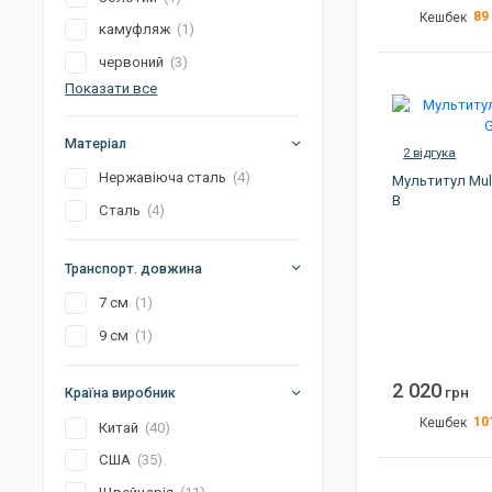
89
Кешбек
камуфляж
(1)
Вага
червоний
(3)
Колір
Показати все
Країна виробник
Матеріал
Артикул
2 відгука
Нержавіюча сталь
(4)
Мультитул Mult
В
Сталь
(4)
Транспорт. довжина
7 см
(1)
9 см
(1)
2 020
грн
Країна виробник
10
Кешбек
Китай
(40)
США
(35)
Вага
Габарити