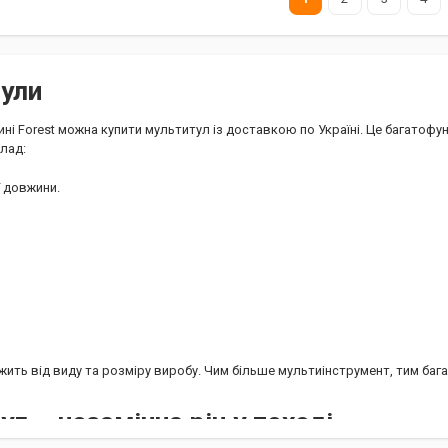
чорний
Країна виробник
Китай
Країна вироб
Китай
Артикул
S802
Артикул
ули
G302-B
ині Forest можна купити мультитул із доставкою по Україні. Це багатофу
клад:
ї довжини.
ить від виду та розміру виробу. Чим більше мультиінструмент, тим багат
л – незамінна річ у поході