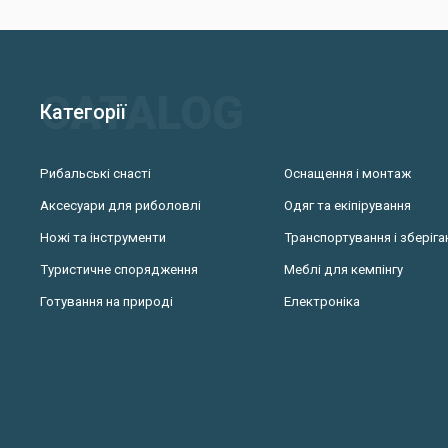
Мультитул – аль
пристосування, 
Головна переваг
предметів. З йо
виконати безліч 
Категорії
Види су
Рибальські снасті
Оснащення і монтаж
Більшість мульт
Аксесуари для риболовлі
Одяг та екіпірування
Ножі та інструменти
Транспортування і зберіга
420HC – стійк
440С - недоро
Туристичне спорядження
Меблі для кемпінгу
СРМ 154 СМ –
Готування на природі
Електроніка
Елітні моделі ви
З урахуванням к
повнорозмірн
кишенькові;