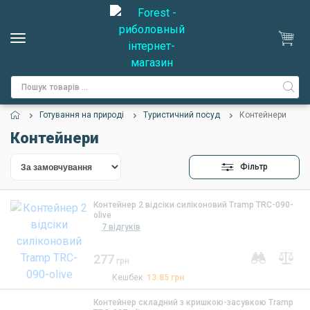
Готування на природі
Туристичний посуд
Контейнери
Контейнери
Фільтр
Контейнер 2 відсіки силіконовий Tramp TRC-090-
olive
7 відгуків
277
грн
Кешбек
13.85
грн
Контейнер складний з кришкою-засувкою Tramp