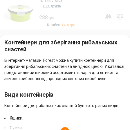
TRC-087-olive
13 відгуків
288
грн
Кешбек
14.4
грн
Контейнери для зберігання рибальських
снастей
В інтернет-магазині Forest можна купити контейнери для
зберігання рибальських снастей за вигідною ціною. У каталозі
представлений широкий асортимент товарів для літньої та
зимової риболовлі від провідних світових виробників.
Види контейнерів
Контейнери для рибальських снастей бувають різних видів:
Ящики.
Сумки.