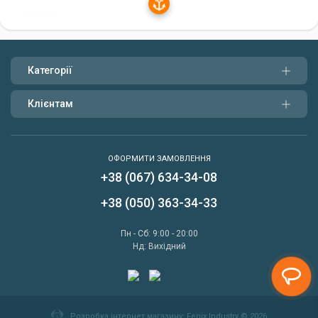
Рюкзаки.
Кейси.
Категорії
Кожен вид контейнера має свої переваги та недоліки. Ящики
зручні для зберігання великої кількості снастей, але вони
громіздкі та важкі. Сумки більш компактні та легкі, але в них не
Клієнтам
так багато місця для снастей. Рюкзаки зручні для перенесення
снастей на великі відстані, але вони не так місткі, як ящики та
сумки. Кейси найнадійніші та найміцніші, але вони також
ОФОРМИТИ ЗАМОВЛЕННЯ
найдорожчі.
+38 (067) 634-34-08
Написати нам
Як вибрати контейнер для рибальських
+38 (050) 363-34-33
снастей
Передзвонити мені
Пн - Сб: 9:00 - 20:00
При виборі контейнера для рибальських снастей слід
Нд: Вихідний
враховувати наступні фактори:
Кількість снастей.
Умови риболовлі.
Розробка інтернет магазину
: Fenix Industry © 2026