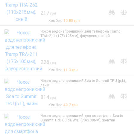
217
грн
Кешбек
10.85
грн
Чохол водонепроникний для телефона Tramp
TRA-211 (175x105мм), флуоресцентний
226
грн
Кешбек
11.3
грн
Чохол водонепроникний Sea to Summit TPU (р.L),
лайм
814
грн
Кешбек
40.7
грн
Чохол водонепроникний для смартфона Sea to
Summit TPU Guide W/P (70х130мм), жовтий