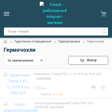
Туристичне спорядження
Гермоупаковка
Гермочохли
Гермочохли
Фільтр
Гермопакет Tramp PVC, 12.7x18.4 см, TRA-025
5 відгуків
130
грн
Кешбек
6.5
грн
Чохол водонепроникний Tramp TRA-024
(18x25см), прозорий