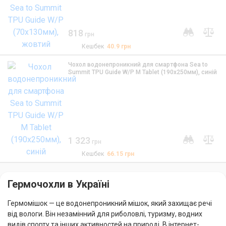
818
грн
Кешбек
40.9
грн
Чохол водонепроникний для смартфона Sea to
Summit TPU Guide W/P M Tablet (190х250мм), синій
1 323
грн
Кешбек
66.15
грн
Гермочохли в Україні
Гермомішок — це водонепроникний мішок, який захищає речі
від вологи. Він незамінний для риболовлі, туризму, водних
видів спорту та інших активностей на природі. В інтернет-