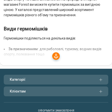
магазині Forest ви можете купити гермомішок за вигідною
ціною. У каталозі представлений широкий асортимент
гермомішків різного об'єму та призначення.
Види гермомішків
Гермомішки поділяються на декілька видів:
За призначенням:
для риболовлі, туризму, водних видів
спорту, полювання тощо.
За об'ємом:
від 1 літра до 100 літрів і більше.
За матеріалом:
з ПВХ, нейлону, поліуретану та інших
матеріалів.
Категорії
За конструкцією:
з лямками, ручками, клапанами та
іншими елементами.
Клієнтам
При виборі гермомішка враховуйте, для яких цілей ви будете
його використовувати. Для риболовлі підійдуть гермомішки
невеликого об'єму, з міцного матеріалу та зі зручними
ОФОРМИТИ ЗАМОВЛЕННЯ