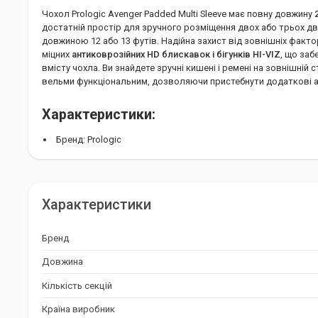
Чохол Prologic Avenger Padded Multi Sleeve має повну довжину
достатній простір для зручного розміщення двох або трьох д
довжиною 12 або 13 футів. Надійна захист від зовнішніх факто
міцних
антиковрозійних HD блискавок і бігунків HI-VIZ
, що заб
вмісту чохла. Ви знайдете зручні кишені і ремені на зовнішній 
вельми функціональним, дозволяючи пристебнути додаткові а
Характеристики:
Бренд: Prologic
Країна виробник: Китай
Довжина: 208 см
Кількість секцій: 1
Характеристики
Prologic Avenger Padded Multi Sleeve: Ва
Бренд
Чохол для вудилищ Prologic Avenger Padded Multi Sleeve - це і
Довжина
які цінують надійність і безпеку своїх снастей. Захистіть свої
Кількість секцій
насолоджуйтеся риболовлею без зайвих турбот.
Країна виробник