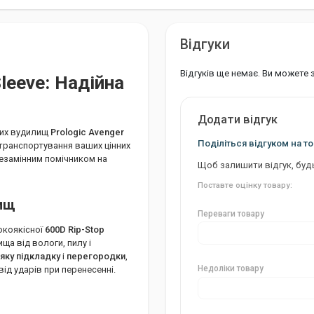
Відгуки
Відгуків ще немає. Ви можете
Sleeve: Надійна
Додати відгук
ких вудилищ
Prologic Avenger
Поділіться відгуком на то
 транспортування ваших цінних
езамінним помічником на
Щоб залишити відгук, буд
Поставте оцінку товару:
лищ
Переваги товару
сокоякісної
600D Rip-Stop
ща від вологи, пилу і
'яку підкладку
і
перегородки
,
Недоліки товару
ід ударів при перенесенні.