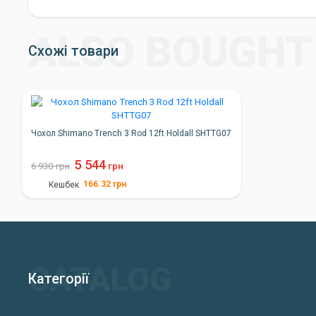
Схожі товари
Чохол Shimano Trench 3 Rod 12ft Holdall SHTTG07
5 544
6 930
грн
грн
166.32
грн
Кешбек
Категорії