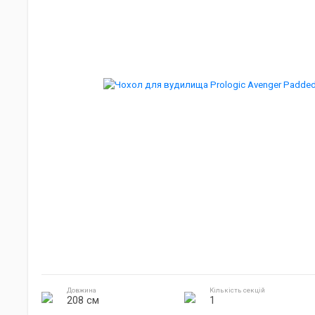
Джиг головки
Готування на природі
Електроніка
Довжина
Кількість секцій
208 см
1