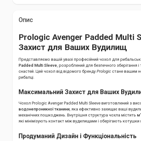
Опис
Prologic Avenger Padded Multi 
Захист для Ваших Вудилищ
Представляємо вашій увазі професійний чохол для рибальсь
Padded Multi Sleeve
, розроблений для безпечного зберігання і
снастей. Цей чохол від відомого бренду
Prologic
стане вашим н
рибалці.
Максимальний Захист для Ваших Вуди
Чохол Prologic Avenger Padded Multi Sleeve виготовлений з ви
водонепроникної тканини
, яка ефективно захищає ваші вудили
механічних пошкоджень. Внутрішня структура чохла містить
м
які мінімізують контакт між вудилищами і оберігають котушки в
Продуманий Дизайн і Функціональність