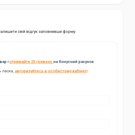
 залишити свій відгук заповнивши форму.
вар і
отримайте 25 гривень
на бонусний рахунок
ь ласка,
авторизуйтесь в особистому кабінеті