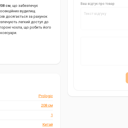
Ваш відгук про товар
208 см
, що забезпечує
восекційних вудилищ
рів досягається за рахунок
езпечують легкий доступ до
стороні чохла, що робить його
ксесуари.
ш Надійний Вибір
Prologic
деальне рішення для рибалок,
208 см
 вудилища від пошкоджень і
1
Китай