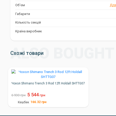
Вибір Активних Рибалок
Об'єм
Для
Чохол Shimano All-Round Double Rod Sleeve 170cm - це ідеальни
Габарити
які цінують надійність і зручність. Він стане вашим незамінним
забезпечуючи збереження ваших вудилищ і спорядження.
Кількість секцій
Країна виробник
Схожі товари
Чохол Shimano Trench 3 Rod 12ft Holdall SHTTG07
5 544
6 930
грн
грн
166.32
грн
Кешбек