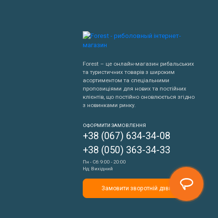
Forest – це онлайн-магазин рибальських
та туристичних товарів з широким
асортиментом та спеціальними
пропозиціями для нових та постійних
клієнтів, що постійно оновлюється згідно
з новинками ринку.
Написати нам
ОФОРМИТИ ЗАМОВЛЕННЯ
+38 (067) 634-34-08
Передзвонити мені
+38 (050) 363-34-33
Пн - Сб: 9:00 - 20:00
Нд: Вихідний
Замовити зворотній дзвінок