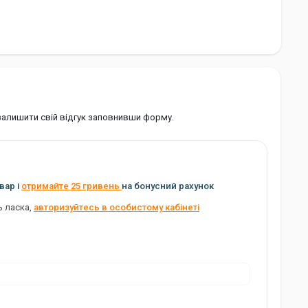
 залишити свій відгук заповнивши форму.
вар і
отримайте 25 гривень
на бонусний рахунок
ь ласка,
авторизуйтесь в особистому кабінеті