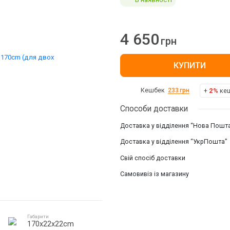
4 650
грн
КУПИТИ
+
2%
кеш
Кешбек
233
грн
Способи доставки
Доставка у відділення “Нова Пошт
Доставка у відділення “УкрПошта”
Свій спосіб доставки
Самовивіз із магазину
Габарити
170x22x22cm