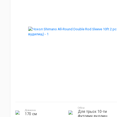
Джиг головки
Готування на природі
Електроніка
Об'єм
Довжина
Для трьох 10-ти
170 см
футових вудлищ