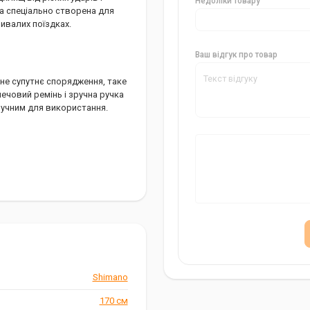
Недоліки товару
ла спеціально створена для
ивалих поїздках.
Ваш відгук про товар
не супутнє спорядження, таке
лечовий ремінь і зручна ручка
учним для використання.
ожне
Shimano
170 см