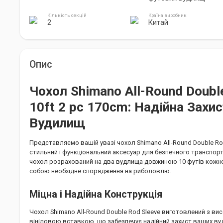
Кількість секцій
Країна виробник
2
Китай
Опис
Чохол Shimano All-Round Doubl
10ft 2 pc 170cm: Надійна Захи
Вудилищ
Представляємо вашій увазі чохол Shimano All-Round Double Rod 
стильний і функціональний аксесуар для безпечного транспор
чохол розрахований на два вудлища довжиною 10 футів кожне
собою необхідне спорядження на риболовлю.
Міцна і Надійна Конструкція
Чохол Shimano All-Round Double Rod Sleeve виготовлений з вис
вініловою вставкою, що забезпечує надійний захист ваших вуди