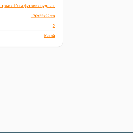
 трьох 10-ти футових вудлищ
й вибір для активних рибалок,
170x22x22cm
 супутником на риболовлі,
2
Китай