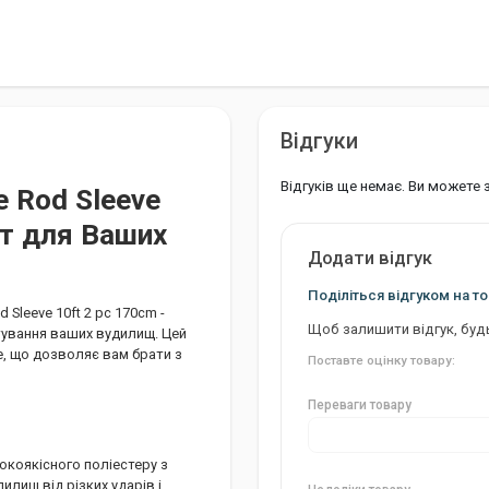
Відгуки
Відгуків ще немає. Ви можете
e Rod Sleeve
ст для Ваших
Додати відгук
Поділіться відгуком на то
Sleeve 10ft 2 pc 170cm -
Щоб залишити відгук, буд
тування ваших вудилищ. Цей
, що дозволяє вам брати з
Поставте оцінку товару:
Переваги товару
окоякісного поліестеру з
лищ від різких ударів і