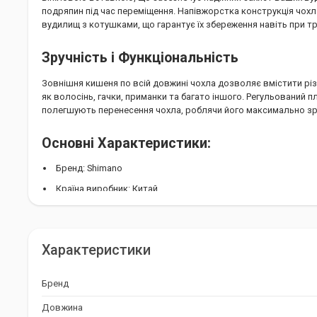
подряпин під час переміщення. Напівжорстка конструкція чох
вудилищ з котушками, що гарантує їх збереження навіть при тр
Зручність і Функціональність
Зовнішня кишеня по всій довжині чохла дозволяє вмістити різ
як волосінь, гачки, приманки та багато іншого. Регульований п
полегшують перенесення чохла, роблячи його максимально зр
Основні Характеристики:
Бренд: Shimano
Країна виробник: Китай
Довжина: 170 см
Кількість секцій: 2
Характеристики
Габарити: 170x22x22 см
Об'єм: Розрахований на два вудлища довжиною 10 футів к
Бренд
Матеріал: Високоякісний поліестер з вініловою вставкою
Довжина