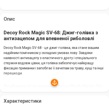
Опис
Decoy Rock Magic SV-68: Джиг-голівка з
антизацепом для впевненої риболовлі
Decoy Rock Magic SV-68 - це джиг-голівка, яка стане вашим
надійним помічником у складних умовах лову. Завдяки
наявності антизацепу з еластичного дроту і спеціального
стержня вздовж цівки, ця голівка забезпечує найкращу
фіксацію приманки і запобігає її зачепам за траву, кущі та інші
перешкоди.
Особливості та переваги Decoy Rock Magic SV-
68
Характеристики
Ефективний захист від зачепів:
спеціальна конструкція
голівки з антизацепом з еластичного дроту надійно утримує