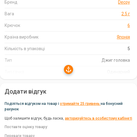
приманку і запобігає її зачепам за траву, кущі та інші
Бренд
Decoy
перешкоди.
Вага
2.5 г
Надійна фіксація приманки:
спеціальний стержень
вздовж цівки забезпечує найкращу фіксацію приманки,
Крючок
6
запобігаючи її сповзанню і забезпечуючи стабільну гру.
Країна виробник
Японія
Універсальність:
Decoy Rock Magic SV-68 підходить для
лову окуня і некрупної щуки на силіконові приманки різних
Кількість в упаковці
5
типів.
Тип
Джиг головка
Висока якість виготовлення:
бренд Decoy гарантує високу
якість виготовлення, а походження з Японії підкреслює
Тип гачка
Одинарний
передові технології і надійність продукту.
Додати відгук
Характеристики Decoy Rock Magic SV-68
Поділіться відгуком на товар і
отримайте 25 гривень
на бонусний
Кількість в упаковці:
5 штук.
рахунок
Розмір гачка:
6.
Щоб залишити відгук, будь ласка,
авторизуйтесь в особистому кабінеті
Вага голівки:
2.5 г.
Поставте оцінку товару:
Переваги товару