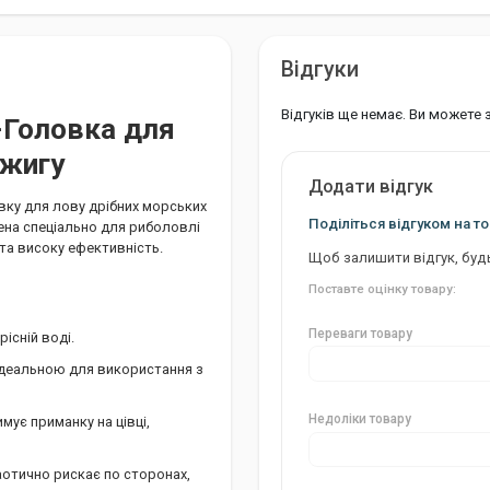
Відгуки
Відгуків ще немає. Ви можете
-Головка для
джигу
Додати відгук
овку для лову дрібних морських
Поділіться відгуком на то
ена спеціально для риболовлі
 та високу ефективність.
Щоб залишити відгук, буд
Поставте оцінку товару:
Переваги товару
рісній воді.
ї ідеальною для використання з
Недоліки товару
мує приманку на цівці,
аотично рискає по сторонах,