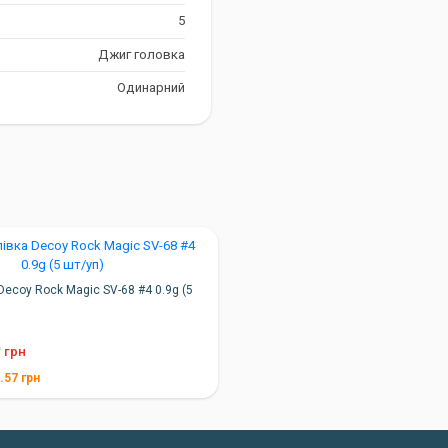
5
ибір
Джиг головка
Одинарний
ької риболовлі або
мовте її вже сьогодні та
Decoy Rock Magic SV-68 #4 0.9g (5
9
грн
.57
грн