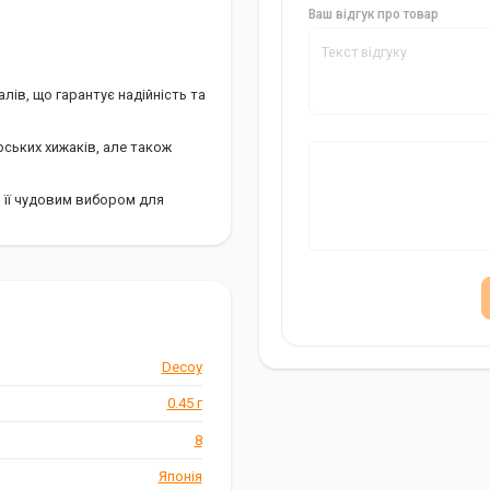
Ваш відгук про товар
лів, що гарантує надійність та
ських хижаків, але також
 її чудовим вибором для
Decoy
0.45 г
8
Японія