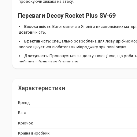
провокуючи хижака на атаку.
Переваги Decoy Rocket Plus SV-69
Висока якість:
Виготовлена в Японії з високоякісних матеріа
довговічність.
Ефективність:
Спеціально розроблена для лову дрібних мор
високо цінується любителями мікроджигу при лові окуня.
Доступність:
Пропонується за доступною ціною, що робить
рибалок з будь-яким бюджетом.
Характеристики Decoy Rocket Plus SV-69
Бренд:
Decoy
Характеристики
Вага:
0,45 г
Бренд
Країна виробник:
Японія
Вага
Тип:
Джиг-головка
Кількість в упаковці:
5 шт
Крючок
Гачок:
#8
Країна виробник