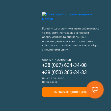
Forest – це онлайн-магазин рибальських
та туристичних товарів з широким
асортиментом та спеціальними
пропозиціями для нових та постійних
клієнтів, що постійно оновлюється згідно
з новинками ринку.
Написати нам
ОФОРМИТИ ЗАМОВЛЕННЯ
+38 (067) 634-34-08
Передзвонити мені
+38 (050) 363-34-33
Пн - Сб: 9:00 - 20:00
Нд: Вихідний
Замовити зворотній дзвінок