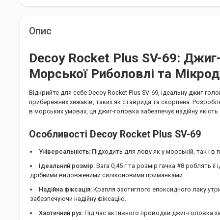
Опис
Decoy Rocket Plus SV-69: Джиг
Морської Риболовлі та Мікро
Відкрийте для себе Decoy Rocket Plus SV-69, ідеальну джиг-гол
прибережних хижаків, таких як ставрида та скорпена. Розробл
в морських умовах, ця джиг-головка забезпечує надійну якість
Особливості Decoy Rocket Plus SV-69
Універсальність:
Підходить для лову як у морській, так і в п
Ідеальний розмір:
Вага 0,45 г та розмір гачка #8 роблять ї
дрібними видовженими силіконовими приманками.
Надійна фіксація:
Крапля застиглого епоксидного лаку утри
забезпечуючи надійну фіксацію.
Хаотичний рух:
Під час активного проводки джиг-головка х