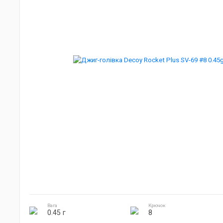
Джиг головки
Готування на природі
Електроніка
Вага
Крючок
0.45 г
8