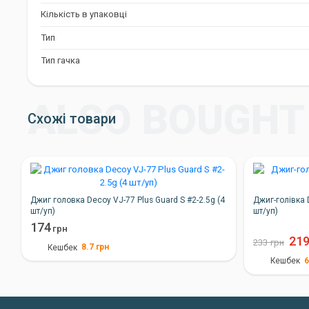
Тип гачка:
Одинарний
Кількість в упаковці
Decoy Rocket Plus SV-69: Ваш Надійний В
Тип
Тип гачка
Якщо ви шукаєте надійну та ефективну джиг-головку для морс
мікроджигу, Decoy Rocket Plus SV-69 стане чудовим вибором. За
насолоджуйтеся успішною риболовлею!
Схожі товари
Джиг головка Decoy VJ-77 Plus Guard S #2-2.5g (4
Джиг-голівка 
шт/уп)
шт/уп)
174
грн
21
233
грн
8.7
грн
Кешбек
6
Кешбек