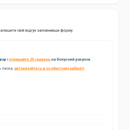
 залишити свій відгук заповнивши форму.
вар і
отримайте 25 гривень
на бонусний рахунок
ь ласка,
авторизуйтесь в особистому кабінеті