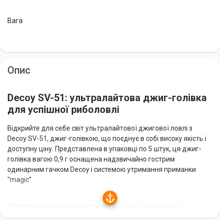
Вага
Опис
Decoy SV-51: ультралайтова джиг-голівка
для успішної риболовлі
Відкрийте для себе світ ультралайтової джигової ловлі з
Decoy SV-51, джиг-голівкою, що поєднує в собі високу якість і
доступну ціну. Представлена в упаковці по 5 штук, ця джиг-
голівка вагою 0,9 г оснащена надзвичайно гострим
одинарним гачком Decoy і системою утримання приманки
"magic".
Неперевершена гострота гачка і надійна
фіксація приманки