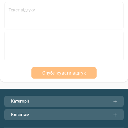
Універсальність
Форма Mikado Method-Feeder L підходить для використання з
різними типами годівниць і прикормок. Вона стане незамінним
помічником як для досвідчених рибалок, так і для новачків.
Опублікувати відгук
Категорії
Клієнтам