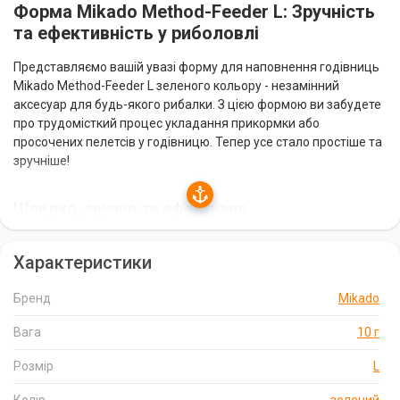
Форма Mikado Method-Feeder L: Зручність
та ефективність у риболовлі
Представляємо вашій увазі форму для наповнення годівниць
Mikado Method-Feeder L зеленого кольору - незамінний
аксесуар для будь-якого рибалки. З цією формою ви забудете
про трудомісткий процес укладання прикормки або
просочених пелетсів у годівницю. Тепер усе стало простіше та
зручніше!
Швидко, зручно та ефективно
Просто помістіть гачок з приманкою в центр форми, заповніть
Характеристики
її прикормкою або пелетсами, вирівняйте вміст і притисніть до
годівниці. Вуаля! Прикормка та пелетси надійно фіксуються на
годівниці, а приманка залишається вільною на поверхні. Це не
Бренд
Mikado
тільки економить ваш час, а й підвищує ефективність лову.
Вага
10 г
Надійність та якість
Розмір
L
Форма Mikado Method-Feeder L виготовлена з високоякісних