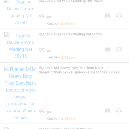
Підсак Daiwa Prorex Landing Net 70x50
99
грн
Кешбек
4.95
грн
Підсак Daiwa Prorex Wading Net 55x45
99
грн
Кешбек
4.95
грн
Підсак DAM Heavy Duty Pike/Boat Net з
проріз.сіткою ручка (довжина 1м голова 52см х
45см)
99
грн
Кешбек
4.95
грн