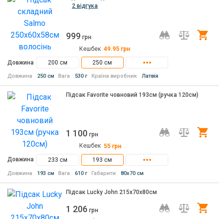
2 відгука
999
Ку
грн
Кешбек
49.95
грн
Довжина
200 см
250 см
Довжина
250 см
Вага
530 г
Країна виробник
Латвія
Підсак Favorite човновий 193см (ручка 120см)
1 100
Ку
грн
Кешбек
55
грн
Довжина
233 см
193 см
Довжина
193 см
Вага
610 г
Габарити
80x70 см
Підсак Lucky John 215х70х80см
1 206
Ку
грн