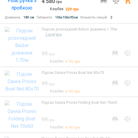
4 580
Ку
грн
Кешбек
229
грн
Довжина
180 см
Габарити
106x106x95см
Кількість секцій
2
Пėдсак розкладний Balzer довжина 1.70м
2 відгука
99
грн
Кешбек
4.95
грн
Підсак Daiwa Prorex Boat Net 80x70
99
грн
Кешбек
4.95
грн
Підсак Daiwa Prorex Folding Boat Net 70x60
99
грн
Кешбек
4.95
грн