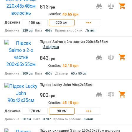
813
Ку
грн
Кешбек
40.65
грн
Довжина
150 см
220 см
Довжина
220 см
Вага
468 г
Країна виробник
Латвія
Підсак Salmo з 2-х частин 200х65х55см
3 відгука
843
Ку
грн
Кешбек
42.15
грн
Довжина
200 см
Вага
460 г
Діаметр
65 х 55 см
Підсак Lucky John 90х42х35см
903
Ку
грн
Кешбек
45.15
грн
Довжина
170 см
90 см
Довжина
90 см
Вага
370 г
Країна виробник
Китай
Підсак складний Salmo 250х60х58см волосінь