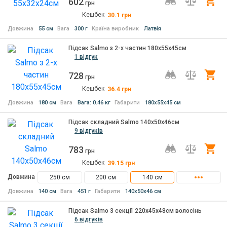
602
Ку
грн
Кешбек
30.1
грн
Довжина
55 см
Вага
300 г
Країна виробник
Латвія
Підсак Salmo з 2-х частин 180х55х45см
1 відгук
728
Ку
грн
Кешбек
36.4
грн
Довжина
180 см
Вага
Вага: 0.46 кг
Габарити
180х55x45 см
Підсак складний Salmo 140х50х46см
9 відгуків
783
Ку
грн
Кешбек
39.15
грн
Довжина
250 см
200 см
140 см
Довжина
140 см
Вага
451 г
Габарити
140х50x46 см
Підсак Salmo 3 секції 220х45x48см волосінь
6 відгуків