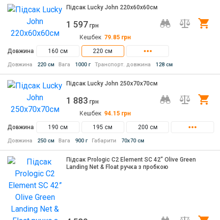
Підсак Lucky John 220х60х60см
1 597
Ку
грн
Кешбек
79.85
грн
Довжина
160 см
220 см
Довжина
220 см
Вага
1000 г
Транспорт. довжина
128 см
Підсак Lucky John 250х70х70см
1 883
Ку
грн
Кешбек
94.15
грн
Довжина
190 см
195 см
200 см
Довжина
250 см
Вага
900 г
Габарити
70х70 см
Підсак Prologic C2 Element SC 42” Olive Green
Landing Net & Float ручка з пробкою