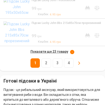
Підсак Lucky John 195x50х65см
99
грн
Кешбек
4.95
грн
Підсак Lucky John Bbs 215х85х70см прорезинений
99
грн
Кешбек
4.95
грн
Показати ще 23 товару
1
2
3
4
Готові підсаки в Україні
Підсак - це рибальський аксесуар, який використовується для
витягування риби з води. Він складається з сітки, яка
кріпиться до металевого або дерев'яного обруча. Сітка може
бути виготовлена з різних матеріалів, таких як нейлон,