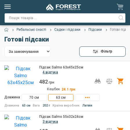
Рибальські снасті
Садки і підсаки
Підсаки
Готові підс
Готові підсаки
Фільтр
Підсак Salmo 63х45х25см
4 відгука
482
Ку
грн
Кешбек
24.1
грн
Довжина
70 см
63 см
Довжина
63 см
Вага
202 г
Країна виробник
Латвія
Підсак Salmo 55х32х24см
3 відгука