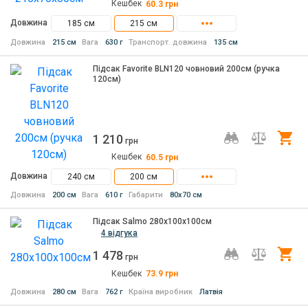
Кешбек
60.3
грн
Довжина
185 см
215 см
Довжина
215 см
Вага
630 г
Транспорт. довжина
135 см
Підсак Favorite BLN120 човновий 200см (ручка
120см)
1 210
Ку
грн
Кешбек
60.5
грн
Довжина
240 см
200 см
Довжина
200 см
Вага
610 г
Габарити
80x70 см
Підсак Salmo 280х100х100см
4 відгука
1 478
Ку
грн
Кешбек
73.9
грн
Довжина
280 см
Вага
762 г
Країна виробник
Латвія