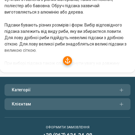
поліестер або бавовна. Обруч підсака зазвичай
виготовляється з алюмінію або дерева.
Підсаки бувають різних розмірів і форм. Вибір відповідного
підсака залежить від виду риби, яку ви збираєтеся ловити.
Для лову дрібної риби підійдуть невеликі підсаки з дрібною
сіткою. Для лову великої риби знадобляться великі підсаки з
великою сіткою.
При виборі підсака також слід звернути увагу на довжину
ручки. Ручка повинна бути достатньо довгою, щоб ви могли
легко дістати рибу з води. Також важливо, щоб ручка була
міцною і зручною для утримання.
Категорії
Купити готовий підсак в Україні
Клієнтам
В інтернет-магазині Forest ви можете купити готовий підсак за
вигідною ціною. У нашому каталозі представлений широкий
асортимент підсаків різних розмірів і форм. Ми пропонуємо
ОФОРМИТИ ЗАМОВЛЕННЯ
підсаки з якісних матеріалів, які прослужать вам довгі роки.