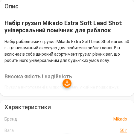
Опис
Набір грузил Mikado Extra Soft Lead Shot:
універсальний помічник для рибалок
Набір рибальських грузил Mikado Extra Soft Lead Shot вагою 50
г - це незамінний аксесуар для любителів рибної ловлі. Він
включає в себе широкий асортимент грузил різних ваг, що
робить його універсальним для будь-яких умов лову.
Висока якість і надійність
Грузила виготовлені з м'якого сплаву, який не пошкоджує
волосінь при кріпленні. Це гарантує надійну фіксацію і
довговічність використання. Бренд Mikado відомий своєю
Характеристики
високою якістю продукції, а виробництво в Польщі підкреслює
надійність грузил.
Бренд
Mikado
Універсальність і зручність
Вага
50 г