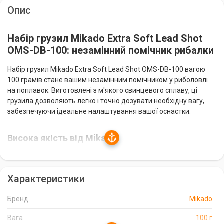
Опис
Набір грузил Mikado Extra Soft Lead Shot
OMS-DB-100: незамінний помічник рибалки
Набір грузил Mikado Extra Soft Lead Shot OMS-DB-100 вагою
100 грамів стане вашим незамінним помічником у риболовлі
на поплавок. Виготовлені з м'якого свинцевого сплаву, ці
грузила дозволяють легко і точно дозувати необхідну вагу,
забезпечуючи ідеальне налаштування вашої оснастки.
Висока якість від Mikado
Бренд Mikado відомий своєю високою якістю рибальських
снастей, і набір грузил Extra Soft Lead Shot не є винятком.
Характеристики
Виготовлені в Польщі, ці грузила відповідають найвищим
стандартам і прослужать вам довгий час.
Бренд
Mikado
Широкий асортимент ваг
Вага
100 г