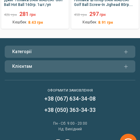
Ball Hot Ball 160гр. 1шт./уп
Golf Ball Screw-In Jighead 80гр.
2шт./уп
281
297
грн
грн
426
грн
450
грн
Кешбек
Кешбек
8.43
грн
8.91
грн
Категорії
Клієнтам
ОФОРМИТИ ЗАМОВЛЕННЯ
+38 (067) 634-34-08
Написати нам
+38 (050) 363-34-33
Передзвонити мені
Пн - Сб: 9:00 - 20:00
Нд: Вихідний