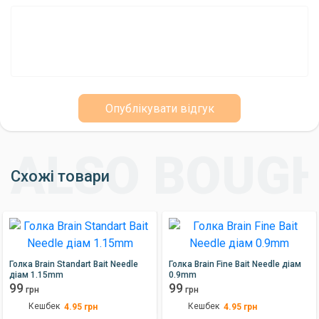
Придбавайте голку для бойлів AIX02 Mikado та
насолоджуйтеся риболовлею!
Якщо ви шукаєте зручну та надійну голку для нанизування
приманок, то голка для бойлів AIX02 Mikado стане чудовим
вибором. Замовляйте її просто зараз і насолоджуйтеся
Опублікувати відгук
риболовлею без зайвих клопотів!
Схожі товари
Голка Brain Standart Bait Needle
Голка Brain Fine Bait Needle діам
діам 1.15mm
0.9mm
99
99
грн
грн
Кешбек
Кешбек
4.95
грн
4.95
грн