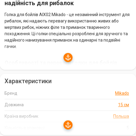
надійність для рибалок
Голка для бойлів AIX02 Mikado - це незамінний інструмент для
рибалок, які надають перевагу використанню живих або
мертвих рибок, ніжних філе та приманок тваринного
походження. Ці голки спеціально розроблені для зручного та
надійного нанизування приманок на одинарні та подвійні
гачки.
Особливості та переваги голки для бойлів
AIX02 Mikado
Характеристики
Відповідна довжина:
Голки мають оптимальну довжину,
що дозволяє легко протикати приманки, не пошкоджуючи їх.
Бренд
Mikado
Петля на кінці:
Наявність петлі на кінці голки забезпечує
надійне кріплення приманки до гачка, запобігаючи її
Довжина
15 см
сповзанню.
Країна виробник
Польша
Зручна упаковка:
Голки постачаються в зручній упаковці
по 5 штук, що дозволяє завжди мати їх під рукою під час
Кількість в упаковці
5
риболовлі.