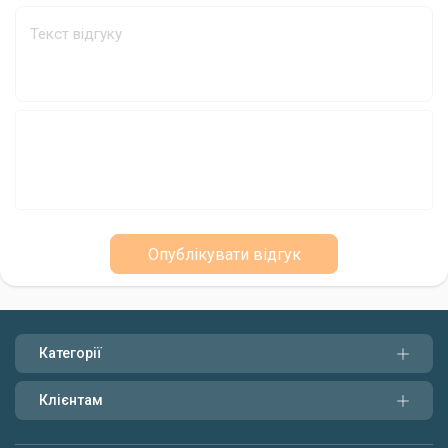
надійного та ефективного помічника в приготуванні приманки.
Його міцність, зручність та висока якість зроблять процес
підготовки до риболовлі ще більш приємним та
результативним.
Опублікувати відгук
Категорії
Клієнтам