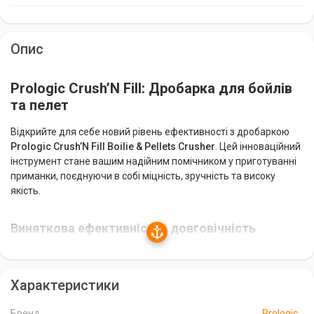
Опис
Prologic Crush’N Fill: Дробарка для бойлів
та пелет
Відкрийте для себе новий рівень ефективності з дробаркою
Prologic Crush’N Fill Boilie & Pellets Crusher
. Цей інноваційний
інструмент стане вашим надійним помічником у приготуванні
приманки, поєднуючи в собі міцність, зручність та високу
якість.
Виняткова ефективність і довговічність
Дробарка оснащена міцними сталевими зубами, які
забезпечують виняткову ефективність і тривалий термін
Характеристики
служби. Навіть найтвердіші бойли будуть легко подрібнені,
гарантуючи вам ідеальну консистенцію приманки.
Бренд
Prologic