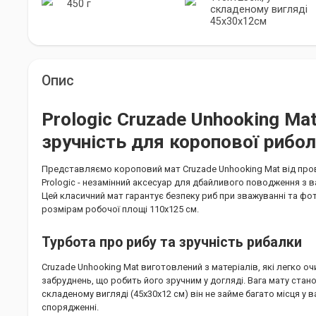
450 г
складеному вигляді
45x30x12см
Опис
Prologic Cruzade Unhooking Mat
зручність для коропової рибол
Представляємо короповий мат Cruzade Unhooking Mat від про
Prologic - незамінний аксесуар для дбайливого поводження 
Цей класичний мат гарантує безпеку риб при зважуванні та фо
розмірам робочої площі 110х125 см.
Турбота про рибу та зручність рибалки
Cruzade Unhooking Mat виготовлений з матеріалів, які легко о
забруднень, що робить його зручним у догляді. Вага мату стано
складеному вигляді (45x30x12 см) він не займе багато місця у
спорядженні.