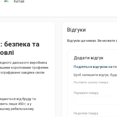
Китай
Відгуки
Відгуків ще немає. Ви можете
: безпека та
овлі
Додати відгук
відного данського виробника
Поділіться відгуком на то
з вашими короповими трофеями.
тографуванні завдяки своїм
Щоб залишити відгук, буд
Поставте оцінку товару:
Переваги товару
чищаються від бруду та
вить лише 450 г, а у
 вашому рибальському
Недоліки товару