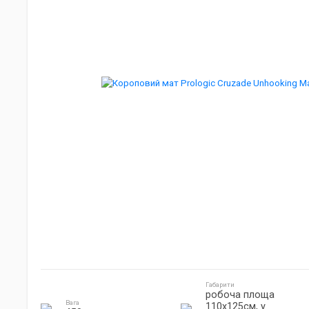
Джиг головки
Готування на природі
Електроніка
Габарити
робоча площа
Вага
110х125см, у