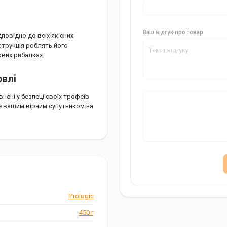
Ваш відгук про товар
повідно до всіх якісних
нструкція роблять його
ових рибалках.
овлі
нені у безпеці своїх трофеїв
не вашим вірним супутником на
Prologic
450 г