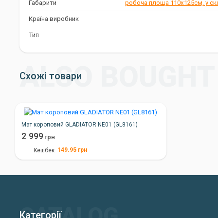
Габарити
робоча площа 110х125см, у ск
Країна виробник
Тип
Схожі товари
Мат короповий GLADIATOR NE01 (GL8161)
2 999
грн
149.95
грн
Кешбек
Категорії