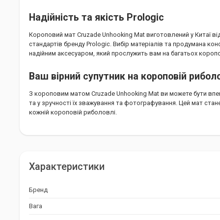
Надійність та якість Prologic
Короповий мат Cruzade Unhooking Mat виготовлений у Китаї від
стандартів бренду Prologic. Вибір матеріалів та продумана ко
надійним аксесуаром, який прослужить вам на багатьох короп
Ваш вірний супутник на короповій рибол
З короповим матом Cruzade Unhooking Mat ви можете бути впев
та у зручності їх зважування та фотографування. Цей мат ста
кожній короповій риболовлі.
Характеристики
Бренд
Вага