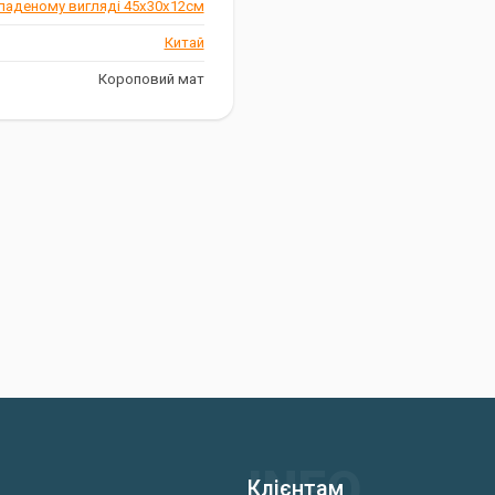
ладеному вигляді 45x30x12см
Китай
Короповий мат
Клієнтам