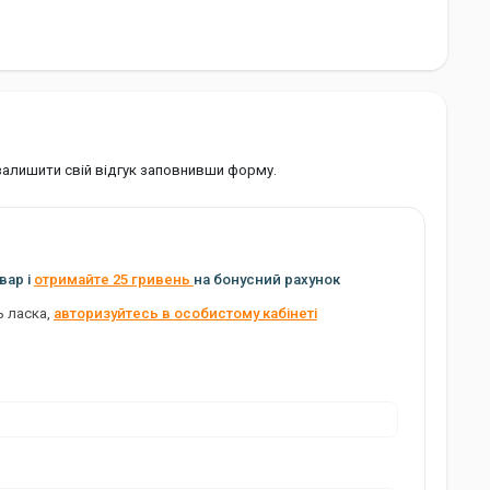
 залишити свій відгук заповнивши форму.
вар і
отримайте 25 гривень
на бонусний рахунок
ь ласка,
авторизуйтесь в особистому кабінеті