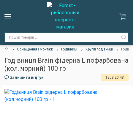
Оснащення і монтаж
Годівниці
Круглі годівниці
Годівн
Годівниця Brain фідерна L пофарбована
(кол.:чорний) 100 гр
Залишити відгук
1858.20.48