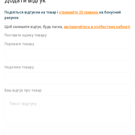
Додати відгук
Модельний ряд годівниць Brain включає широкий вибір ваг від
20 до 120 грам. Розмір годівниці L становить 30x30 мм, що
Поділіться відгуком на товар і
отримайте 25 гривень
на бонусний
робить її ідеальною для різних умов лову.
рахунок
Щоб залишити відгук, будь ласка,
авторизуйтесь в особистому кабінеті
Характеристики годівниці Brain фідерної L
Поставте оцінку товару:
пофарбованої (кол.:чорний) 100 гр:
Переваги товару
Бренд:
Brain
Вага:
100 г
Недоліки товару
Країна виробник:
Україна
Тип:
Годівниця
Ваш відгук про товар
Довжина:
32 мм
Колір:
Чорний
Габарити:
32х32 мм
Brain: ваш надійний партнер у рибальському
спорті