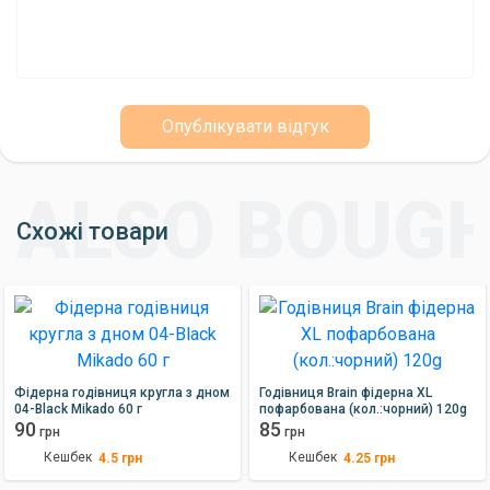
Обираючи годівницю Brain фідерну L пофарбовану
(кол.:чорний) 100 гр, ви отримуєте надійного та ефективного
помічника для донної ловлі. Продукція Brain вирізняється
високою якістю та довговічністю, що гарантує успішну
Опублікувати відгук
риболовлю та задоволення від процесу.
Схожі товари
Фідерна годівниця кругла з дном
Годівниця Brain фідерна XL
04-Black Mikado 60 г
пофарбована (кол.:чорний) 120g
90
85
грн
грн
Кешбек
Кешбек
4.5
грн
4.25
грн