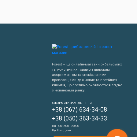
Forest – це онлайн-магазин рибальських
та туристичних товарів з широким
асортиментом та спеціальними
пропозиціями для нових та постійних
клієнтів, що постійно оновлюється згідно
з новинками ринку.
Написати нам
ОФОРМИТИ ЗАМОВЛЕННЯ
+38 (067) 634-34-08
Передзвонити мені
+38 (050) 363-34-33
Пн - Сб: 9:00 - 20:00
Нд: Вихідний