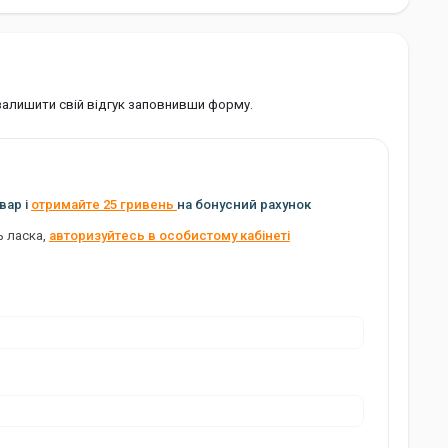
 залишити свій відгук заповнивши форму.
вар і
отримайте 25 гривень
на бонусний рахунок
ь ласка,
авторизуйтесь в особистому кабінеті