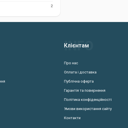
2
учасних рибалок
х рибалок, які цінують
 стане вашим надійним
Клієнтам
Про нас
Оплата і доставка
ння
Публічна оферта
Гарантія та повернення
Політика конфіденційності
Умови використання сайту
Контакти