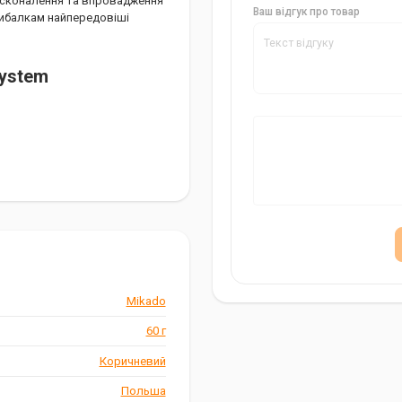
досконалення та впровадження
Ваш відгук про товар
рибалкам найпередовіші
System
Mikado
60 г
Коричневий
Польша