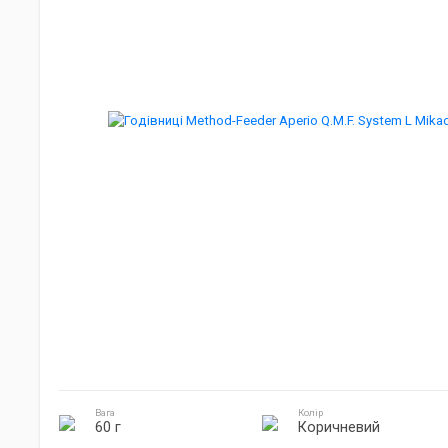
Джиг головки
Готування на природі
Електроніка
Вага
Колір
60 г
Коричневий