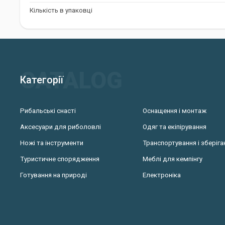
Кількість в упаковці
Годівниця Aperio Q.M.F. System - вибір с
Годівниця Aperio Q.M.F. System - це ідеальний вибір для сучасни
інновації, зручність та ефективність у донній риболовлі. Вона
помічником у підкоренні нових рибальських вершин.
Категорії
Рибальські снасті
Оснащення і монтаж
Аксесуари для риболовлі
Одяг та екіпірування
Ножі та інструменти
Транспортування і зберіга
Туристичне спорядження
Меблі для кемпінгу
Готування на природі
Електроніка