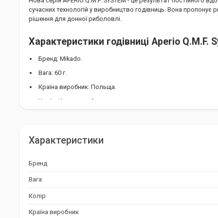
Нова серія APERIO Q.M.F. SYSTEM - це результат постійного в
сучасних технологій у виробництво годівниць. Вона пропонує 
рішення для донної риболовлі.
Характеристики годівниці Aperio Q.M.F. 
Бренд: Mikado.
Вага: 60 г.
Країна виробник: Польща.
Колір: Коричневий.
Кількість в упаковці: 2 шт.
Переваги годівниці Aperio Q.M.F. System
Характеристики
Інноваційна система Q.M.F. для швидкої заміни годівниць.
Бренд
Конічний ребристий стержень для стабільного кріплення.
Вага
З'єднувач для швидкої заміни повідків.
Колір
Зручність використання та економія часу.
Висока якість та надійність.
Країна виробник