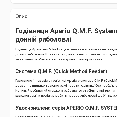
Опис
Годівниця Aperio Q.M.F. System:
донній риболовлі
Годівниця Aperio від Mikado - це втілення інновацій та нестан
донної риболовлі. Вона стала однією з найпопулярніших годів
унікальним особливостям та зручності використання.
Система Q.M.F. (Quick Method Feeder)
Головною інновацією годівниці Aperio є система Q.M.F. (Quick 
дозволяє швидко та легко замінювати годівниці без необхідно
Конічний ребристий стержень забезпечує стабільне кріплення г
швидкої заміни повідків робить процес риболовлі ще більш зр
Удосконалена серія APERIO Q.M.F. SYST