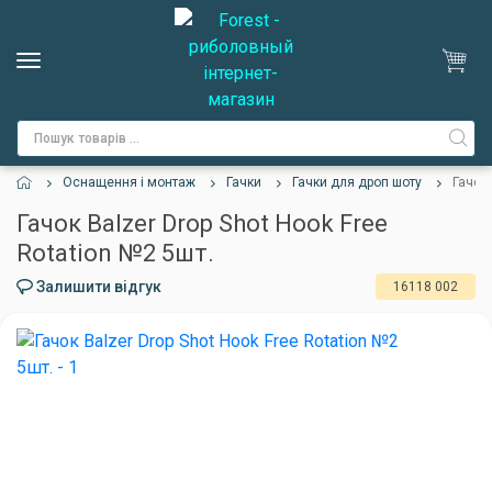
Оснащення і монтаж
Гачки
Гачки для дроп шоту
Гачок 
Гачок Balzer Drop Shot Hook Free
Rotation №2 5шт.
Залишити відгук
16118 002