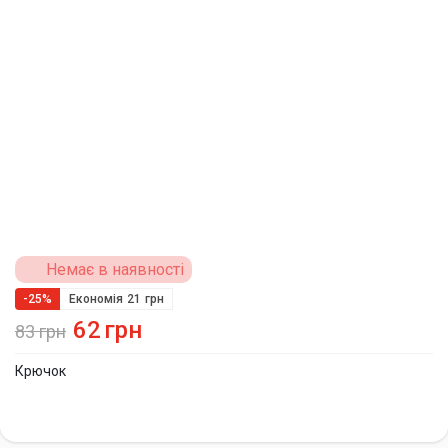
Немає в наявності
-25%
Економія
21
грн
62
грн
83
грн
Крючок