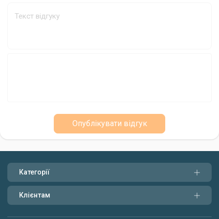
риболовлі та допоможуть вам досягти успіху у вилові
трофейних екземплярів.
Опублікувати відгук
Категорії
Клієнтам