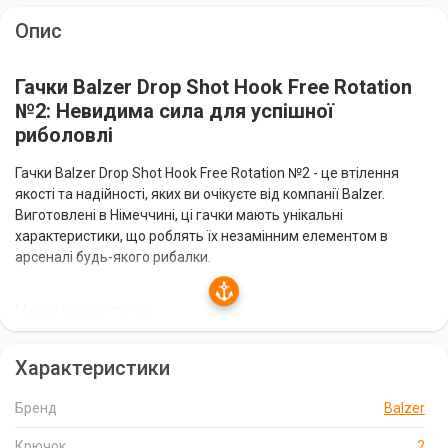
Опис
Гачки Balzer Drop Shot Hook Free Rotation
№2: Невидима сила для успішної
риболовлі
Гачки Balzer Drop Shot Hook Free Rotation №2 - це втілення
якості та надійності, яких ви очікуєте від компанії Balzer.
Виготовлені в Німеччині, ці гачки мають унікальні
характеристики, що роблять їх незамінним елементом в
арсеналі будь-якого рибалки.
Невидима сила
Гачки Balzer Drop Shot Hook Free Rotation №2 практично
Характеристики
невидимі у воді, що дає вам величезну перевагу перед рибою.
Їхня конструкція ретельно продумана, щоб мінімізувати
Бренд
Balzer
відблиски та віддзеркалення, роблячи їх практично
непомітними для підводних мешканців.
Крючок
2