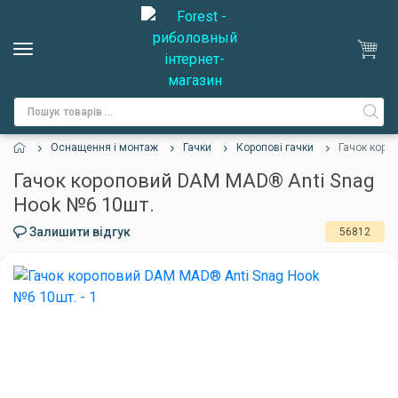
Оснащення і монтаж
Гачки
Коропові гачки
Гачок коро
Гачок короповий DAM MAD® Anti Snag
Hook №6 10шт.
Залишити відгук
56812