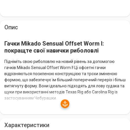
Опис
Гачки Mikado Sensual Offset Worm I:
покращте свої навички риболовлі
Підніміть свою риболовлю на новий рівень за допомогою
гачків Mikado Sensual Offset Worm I! Ці офсетні гачки
відрізняються посиленою конструкцією та трохи зміненою
формою, що забезпечує їм більший поперечний переріз і більш
витягнуту форму. Вони ідеально підходять для лову судака та
щуки при використанні методів Texas Rig або Carolina Rig із
застосуванням Чебурашки.
Особливості та переваги гачків Mikado Sensual
Offset Worm I
Характеристики