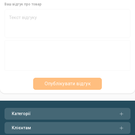
Ваш відгук про товар
Бренд:
Mikado
Країна-виробник:
Польща
Колір:
Чорний нікель
Кількість в упаковці:
5 штук
Відчуйте різницю з гачками Mikado Sensual
Offset Worm I
Якщо ви шукаєте надійні та ефективні гачки для лову судака
та щуки, то гачки Mikado Sensual Offset Worm I стануть
Опублікувати відгук
чудовим вибором. Їхня посилена конструкція, змінена форма
та універсальність роблять їх ідеальним інструментом для
рибалок будь-якого рівня.
Категорії
Клієнтам