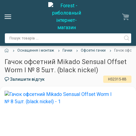
Оснащення і монтаж
Гачки
Офсетні гачки
Гачок офсетн
Гачок офсетний Mikado Sensual Offset
Worm I № 8 5шт. (black nickel)
Залишити відгук
HS2315-8B