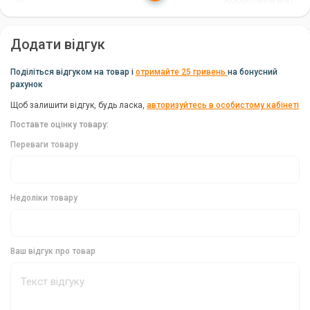
Тип
Короповий мат
протягом тривалого часу. У комплекті постачається зручна
сумка для транспортування, що робить килимок ще більш
практичним та зручним у використанні.
Додати відгук
Поділіться відгуком на товар і
отримайте 25 гривень
на бонусний
Комфорт для риби та рибалки
рахунок
Килимок Prologic XLNT Unhooking Mat W/Bag забезпечує
Щоб залишити відгук, будь ласка,
авторизуйтесь в особистому кабінеті
високий рівень комфорту як для риби, так і для рибалки. Він
Поставте оцінку товару:
дозволяє безпечно та дбайливо поводитися з великою рибою,
Переваги товару
не завдаючи їй шкоди. Це незамінний аксесуар для кожного
рибалки, який цінує турботу про свій улов.
Недоліки товару
Ваш відгук про товар