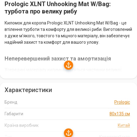
Prologic XLNT Unhooking Mat W/Bag:
турбота про велику рибу
Киломок для коропа Prologic XLNT Unhooking Mat W/Bag - це
втілення турботи та комфорту для великої риби. Виготовлений
з дуже м'якого, товстого та міцного матеріалу, він забезпечує
надійний захист та комфорт для вашого улову.
Неперевершений захист та амортизація
Усередині матеріалу килимка містяться частинки великої
м'якої піни, які забезпечують додатковий захист та
амортизацію. Це дозволяє рибі почуватися максимально
Характеристики
комфортно та безпечно під час зважування та відпускання
назад у водойму.
Бренд
Prologic
Зручність та практичність
Габарити
80x135 см
Габарити килимка 80x135 см роблять його ідеальним для
Країна виробник
Китай
роботи з великою рибою. Він не вбирає вологу, що забезпечує
легке миття та підтримує його високу продуктивність