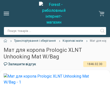
Транспортування і зберігання
Коропові мати
Мат для короп
Мат для коропа Prologic XLNT
Unhooking Mat W/Bag
Залишити відгук
1846.02.30