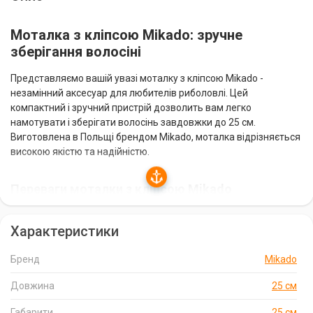
Моталка з кліпсою Mikado: зручне
зберігання волосіні
Представляємо вашій увазі моталку з кліпсою Mikado -
незамінний аксесуар для любителів риболовлі. Цей
компактний і зручний пристрій дозволить вам легко
намотувати і зберігати волосінь завдовжки до 25 см.
Виготовлена в Польщі брендом Mikado, моталка відрізняється
високою якістю та надійністю.
Переваги моталки з кліпсою Mikado
Компактність і зручність:
моталка має невеликі розміри і
Характеристики
легку вагу, що робить її зручною для перенесення та
використання.
Бренд
Mikado
Надійна фіксація:
кліпса надійно утримує волосінь,
запобігаючи її розмотуванню та сплутуванню.
Довжина
25 см
Висока якість:
виготовлена з міцних матеріалів, моталка
Габарити
25 см