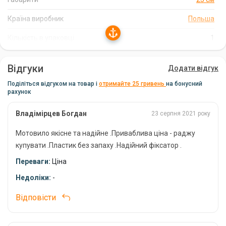
прослужить вам довгий час.
Країна виробник
Польша
Комплектація
Кількість в упаковці
1
До комплекту поставки входить 1 моталка з кліпсою Mikado.
Відгуки
Додати відгук
Технічні характеристики
Поділіться відгуком на товар і
отримайте 25 гривень
на бонусний
рахунок
Довжина:
25 см
Матеріал:
пластик
Владімірцев Богдан
23 серпня 2021 року
Виробник:
Mikado
Мотовило якісне та надійне .Приваблива ціна - раджу
купувати .Пластик без запаху .Надійний фіксатор .
Країна виробництва:
Польща
Переваги:
Ціна
Замовляйте моталку з кліпсою Mikado прямо
Недоліки:
-
зараз!
Відповісти
Не втрачайте можливість придбати моталку з кліпсою Mikado і
насолоджуватися зручністю та порядком у зберіганні волосіні.
Замовте її прямо зараз і отримайте надійний аксесуар для