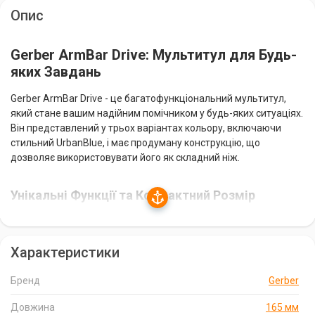
Опис
Gerber ArmBar Drive: Мультитул для Будь-
яких Завдань
Gerber ArmBar Drive - це багатофункціональний мультитул,
який стане вашим надійним помічником у будь-яких ситуаціях.
Він представлений у трьох варіантах кольору, включаючи
стильний UrbanBlue, і має продуману конструкцію, що
дозволяє використовувати його як складний ніж.
Унікальні Функції та Компактний Розмір
На відміну від звичайного ножа, Gerber ArmBar Drive
оснащений унікальними функціями, такими як шило,
Характеристики
монтажка, відкривачка для пляшок і викрутка довжиною 2,5
дюйма. Він має компактний розмір, що дозволяє зручно
носити його в кишені та завжди мати під рукою.
Бренд
Gerber
Довжина
165 мм